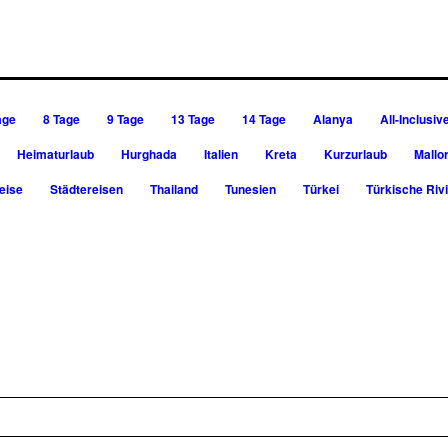
age
8 Tage
9 Tage
13 Tage
14 Tage
Alanya
All-Inclusiv
Heimaturlaub
Hurghada
Italien
Kreta
Kurzurlaub
Mallo
eise
Städtereisen
Thailand
Tunesien
Türkei
Türkische Riv