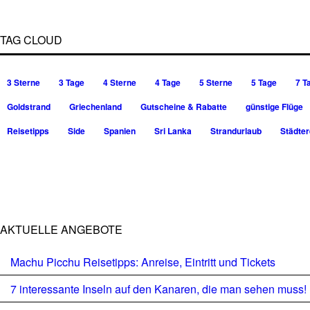
TAG CLOUD
3 Sterne
3 Tage
4 Sterne
4 Tage
5 Sterne
5 Tage
7 T
Goldstrand
Griechenland
Gutscheine & Rabatte
günstige Flüge
Reisetipps
Side
Spanien
Sri Lanka
Strandurlaub
Städter
AKTUELLE ANGEBOTE
Machu Picchu Reisetipps: Anreise, Eintritt und Tickets
7 interessante Inseln auf den Kanaren, die man sehen muss!