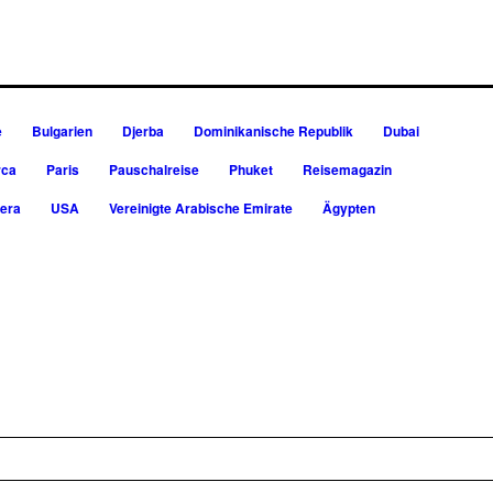
e
Bulgarien
Djerba
Dominikanische Republik
Dubai
rca
Paris
Pauschalreise
Phuket
Reisemagazin
iera
USA
Vereinigte Arabische Emirate
Ägypten