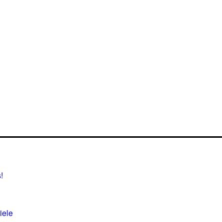
!
iele