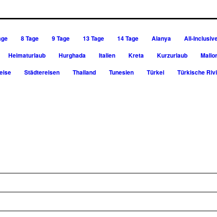
age
8 Tage
9 Tage
13 Tage
14 Tage
Alanya
All-Inclusiv
Heimaturlaub
Hurghada
Italien
Kreta
Kurzurlaub
Mallo
eise
Städtereisen
Thailand
Tunesien
Türkei
Türkische Riv