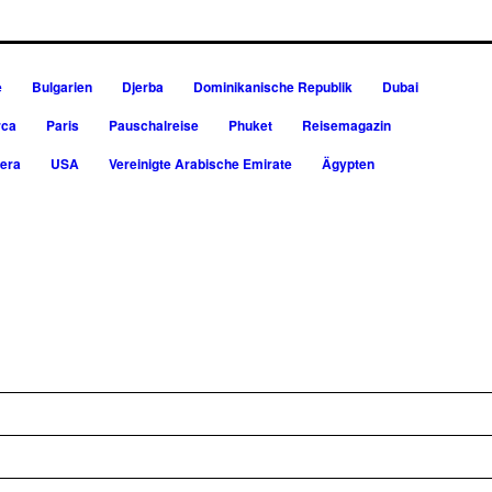
e
Bulgarien
Djerba
Dominikanische Republik
Dubai
rca
Paris
Pauschalreise
Phuket
Reisemagazin
iera
USA
Vereinigte Arabische Emirate
Ägypten