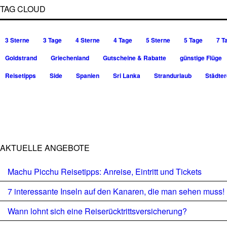
TAG CLOUD
3 Sterne
3 Tage
4 Sterne
4 Tage
5 Sterne
5 Tage
7 T
Goldstrand
Griechenland
Gutscheine & Rabatte
günstige Flüge
Reisetipps
Side
Spanien
Sri Lanka
Strandurlaub
Städter
AKTUELLE ANGEBOTE
Machu Picchu Reisetipps: Anreise, Eintritt und Tickets
7 interessante Inseln auf den Kanaren, die man sehen muss!
Wann lohnt sich eine Reiserücktrittsversicherung?