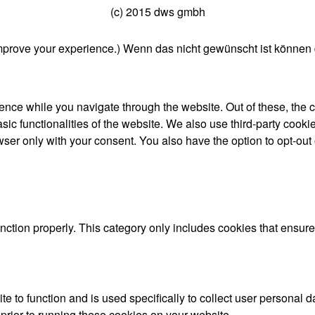
(c) 2015 dws gmbh
mprove your experience.) Wenn das nicht gewünscht ist können 
nce while you navigate through the website. Out of these, the 
asic functionalities of the website. We also use third-party coo
wser only with your consent. You also have the option to opt-out
nction properly. This category only includes cookies that ensures
te to function and is used specifically to collect user personal
prior to running these cookies on your website.