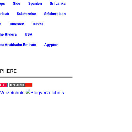
pps
Side
Spanien
Sri Lanka
rlaub
Städtereise
Städtereisen
d
Tunesien
Türkei
he Riviera
USA
gte Arabische Emirate
Ägypten
SPHERE