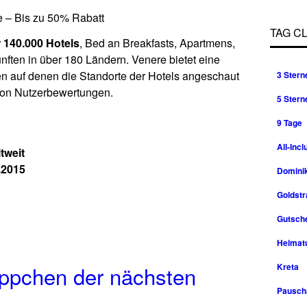
 – Bis zu 50% Rabatt
TAG C
 140.000 Hotels
, Bed an Breakfasts, Apartmens,
ften in über 180 Ländern. Venere bietet eine
ten auf denen die Standorte der Hotels angeschaut
3 Stern
ion Nutzerbewertungen.
5 Stern
9 Tage
All-Incl
tweit
.2015
Domini
Goldst
Gutsche
Heimat
ppchen der nächsten
Kreta
Pausch