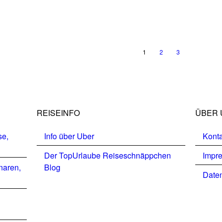
1
2
3
REISEINFO
ÜBER 
se,
Info über Uber
Konta
Der TopUrlaube Reiseschnäppchen
Impr
naren,
Blog
Daten