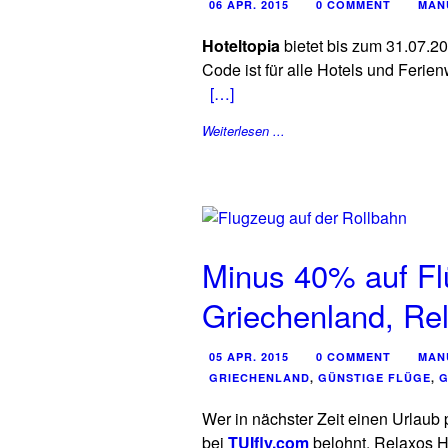
06 APR. 2015
0 COMMENT
MAN
Hoteltopia
bietet bis zum 31.07.2
Code ist für alle Hotels und Ferie
[…]
Weiterlesen ...
Minus 40% auf Fl
Griechenland, Rel
05 APR. 2015
0 COMMENT
MAN
GRIECHENLAND
,
GÜNSTIGE FLÜGE
,
G
Wer in nächster Zeit einen Urlaub 
bei
TUIfly.com
belohnt. Relaxos H