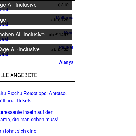
ge All-Inclusive
€ 312
Mallorca
age
ab € 129
Rom
chen All-Inclusive
ab € 1497
Phuket
age All-Inclusive
ab € 425
Alanya
LLE ANGEBOTE
hu Picchu Reisetipps: Anreise,
ritt und Tickets
nteressante Inseln auf den
aren, die man sehen muss!
n lohnt sich eine