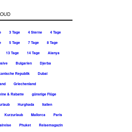
LOUD
e
3 Tage
4 Sterne
4 Tage
e
5 Tage
7 Tage
8 Tage
13 Tage
14 Tage
Alanya
usive
Bulgarien
Djerba
kanische Republik
Dubai
rand
Griechenland
ine & Rabatte
günstige Flüge
urlaub
Hurghada
Italien
Kurzurlaub
Mallorca
Paris
alreise
Phuket
Reisemagazin