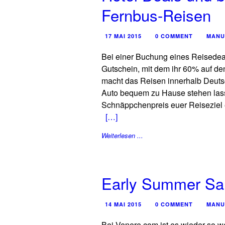
Fernbus-Reisen
17 MAI 2015
0 COMMENT
MANU
Bei einer Buchung eines Reisedea
Gutschein, mit dem ihr 60% auf d
macht das Reisen innerhalb Deutsc
Auto bequem zu Hause stehen las
Schnäppchenpreis euer Reiseziel 
[…]
Weiterlesen ...
Early Summer Sa
14 MAI 2015
0 COMMENT
MANU
Bei Venere.com ist es wieder so we