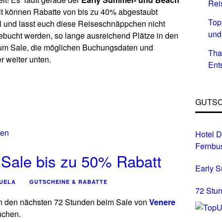
Rei
elt können Rabatte von bis zu 40% abgestaubt
Top
l und lasst euch diese Reiseschnäppchen nicht
und
ebucht werden, so lange ausreichend Plätze in den
 zum Sale, die möglichen Buchungsdaten und
Tha
r weiter unten.
Ent
GUTSC
Hotel D
Fernbu
 Sale bis zu 50% Rabatt
Early 
UELA
GUTSCHEINE & RABATTE
72 Stun
 in den nächsten 72 Stunden beim Sale von
Venere
uchen.