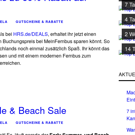
7 Ta
4 T
ELA
GUTSCHEINE & RABATTE
2 Wo
ls bei
HRS.de/DEALS
, erhaltet ihr jetzt einen
en Buchungspreis bei MeinFernbus sparen könnt. So
14 T
hlands noch einmal zusätzlich Spaß. Ihr könnt das
sen und mit einem modernen Fernbus zum
erreichen.
AKTUE
Mac
Eint
le & Beach Sale
7 i
Kan
ELA
GUTSCHEINE & RABATTE
Wan
it! Es läuft gerade der
Early Summer- und Beach