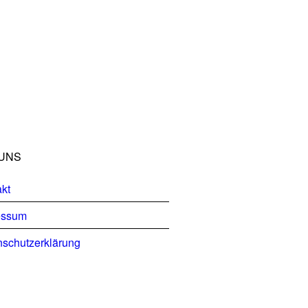
UNS
kt
essum
schutzerklärung