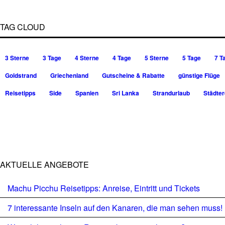
TAG CLOUD
3 Sterne
3 Tage
4 Sterne
4 Tage
5 Sterne
5 Tage
7 T
Goldstrand
Griechenland
Gutscheine & Rabatte
günstige Flüge
Reisetipps
Side
Spanien
Sri Lanka
Strandurlaub
Städter
AKTUELLE ANGEBOTE
Machu Picchu Reisetipps: Anreise, Eintritt und Tickets
7 interessante Inseln auf den Kanaren, die man sehen muss!