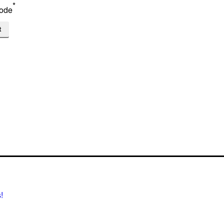
*
ode
!