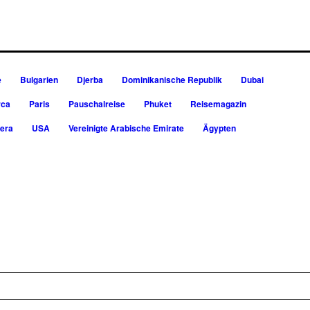
e
Bulgarien
Djerba
Dominikanische Republik
Dubai
rca
Paris
Pauschalreise
Phuket
Reisemagazin
iera
USA
Vereinigte Arabische Emirate
Ägypten