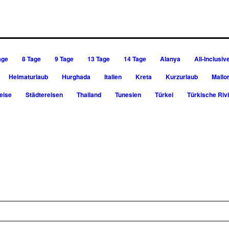
age
8 Tage
9 Tage
13 Tage
14 Tage
Alanya
All-Inclusiv
Heimaturlaub
Hurghada
Italien
Kreta
Kurzurlaub
Mallo
eise
Städtereisen
Thailand
Tunesien
Türkei
Türkische Riv