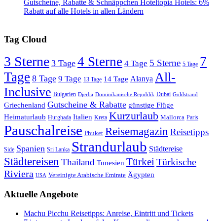
Gutscheine, Rabatte & Schnäppchen Hoteltopia Hotels: 6%
Rabatt auf alle Hotels in allen Ländern
Tag Cloud
3 Sterne
4 Sterne
7
5 Sterne
3 Tage
4 Tage
5 Tage
Tage
All-
8 Tage
9 Tage
Alanya
14 Tage
13 Tage
Inclusive
Bulgarien
Dubai
Djerba
Dominikanische Republik
Goldstrand
Gutscheine & Rabatte
Griechenland
günstige Flüge
Kurzurlaub
Heimaturlaub
Italien
Mallorca
Paris
Hurghada
Kreta
Pauschalreise
Reisemagazin
Reisetipps
Phuket
Strandurlaub
Spanien
Städtereise
Side
Sri Lanka
Städtereisen
Türkei
Türkische
Thailand
Tunesien
Riviera
Ägypten
Vereinigte Arabische Emirate
USA
Aktuelle Angebote
Machu Picchu Reisetipps: Anreise, Eintritt und Tickets