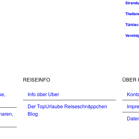
Strandu
Thailan
Türkisc
Vereini
REISEINFO
ÜBER 
se,
Info über Uber
Konta
Der TopUrlaube Reiseschnäppchen
Impr
naren,
Blog
Daten