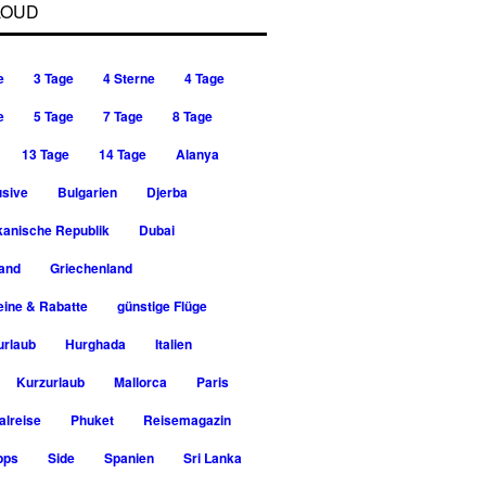
LOUD
e
3 Tage
4 Sterne
4 Tage
e
5 Tage
7 Tage
8 Tage
13 Tage
14 Tage
Alanya
usive
Bulgarien
Djerba
kanische Republik
Dubai
rand
Griechenland
ine & Rabatte
günstige Flüge
urlaub
Hurghada
Italien
Kurzurlaub
Mallorca
Paris
alreise
Phuket
Reisemagazin
pps
Side
Spanien
Sri Lanka