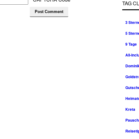
TAG C
3 Stern
5 Stern
9 Tage
All-Incl
Domini
Goldst
Gutsche
Heimat
Kreta
Pausch
Reiseti