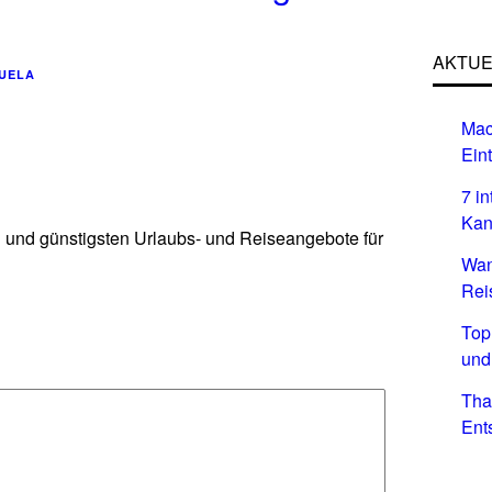
AKTUE
UELA
Mac
Eint
7 i
Kan
n und günstigsten Urlaubs- und Reiseangebote für
Wan
Rei
Top
und
Tha
Ent