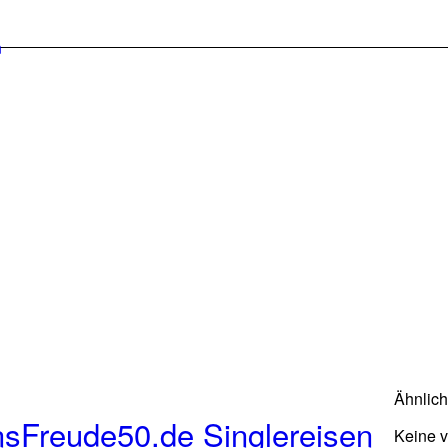
Ähnlic
sFreude50.de Singlereisen
Keine 