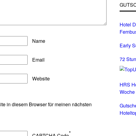
GUTSC
Hotel D
Fernbu
Name
Early 
72 Stun
Email
Website
HRS Ho
Woche
te in diesem Browser für meinen nächsten
Gutsch
Hotelto
Hotels 
*
CAPTCHA Code