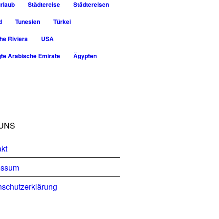
rlaub
Städtereise
Städtereisen
d
Tunesien
Türkei
he Riviera
USA
gte Arabische Emirate
Ägypten
UNS
kt
essum
schutzerklärung