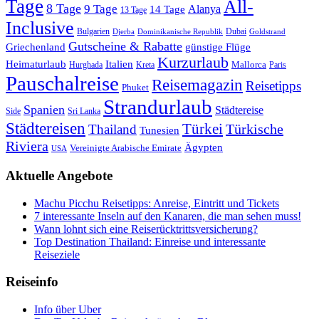
Tage
All-
8 Tage
9 Tage
Alanya
14 Tage
13 Tage
Inclusive
Bulgarien
Dubai
Djerba
Dominikanische Republik
Goldstrand
Gutscheine & Rabatte
Griechenland
günstige Flüge
Kurzurlaub
Heimaturlaub
Italien
Mallorca
Paris
Hurghada
Kreta
Pauschalreise
Reisemagazin
Reisetipps
Phuket
Strandurlaub
Spanien
Städtereise
Side
Sri Lanka
Städtereisen
Türkei
Türkische
Thailand
Tunesien
Riviera
Ägypten
Vereinigte Arabische Emirate
USA
Aktuelle Angebote
Machu Picchu Reisetipps: Anreise, Eintritt und Tickets
7 interessante Inseln auf den Kanaren, die man sehen muss!
Wann lohnt sich eine Reiserücktrittsversicherung?
Top Destination Thailand: Einreise und interessante
Reiseziele
Reiseinfo
Info über Uber