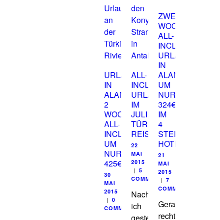
ZWEI
WOCHEN
ALL-
INCLUSIVE
URLAUB
IN
URLAUB
ALL-
ALANYA
IN
INCLUSIVE
UM
ALANYA,
URLAUB
NUR
2
IM
324€
WOCHEN
JULI,
IM
ALL-
TÜRKEI
4
INCLUSIVE
REISESCHNÄPPCHEN
STERNE
UM
HOTEL
22
NUR
MAI
21
425€
2015
MAI
|
5
2015
30
COMMENTS
|
7
MAI
COMMENTS
2015
Nachdem
|
0
Gerade
ich
COMMENT
rechtzeitig
gestern