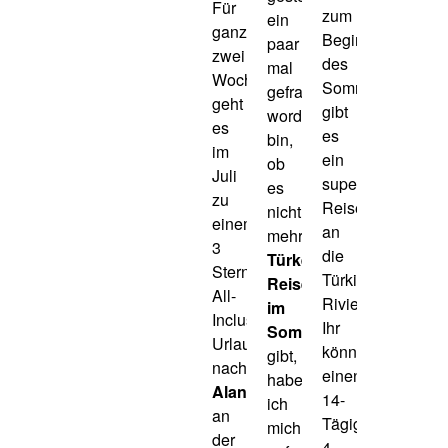
Für
zum
ein
ganze
Beginn
paar
zwei
des
mal
Wochen
Sommers
gefragt
geht
gibt
worden
es
es
bin,
im
ein
ob
Juli
super
es
zu
Reiseschnäppch
nicht
einem
an
mehr
3
die
Türkei
Sterne
Türkische
Reiseschnäppchen
All-
Riviera.
im
Inclusive
Ihr
Sommer
Urlaub
könnt
gibt,
nach
einen
habe
Alanya
,
14-
ich
an
Tägigen
mich
der
4