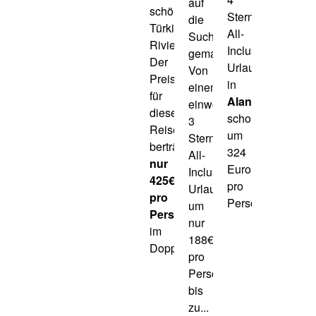
auf
schönen
Sterne
die
Türkischen
All-
Suche
Riviera.
Inclusive
gemacht.
Der
Urlaub
Von
Preis
in
einem
für
Alanya
einwöchigen
dieses
schon
3
Reiseschnäppchen
um
Sterne
berträgt
324
All-
nur
Euro
Inclusive
425€
pro
Urlaub
pro
Person
um
Person
nur
im
188€
Doppelzimmer....
pro
Person,
bis
zu...