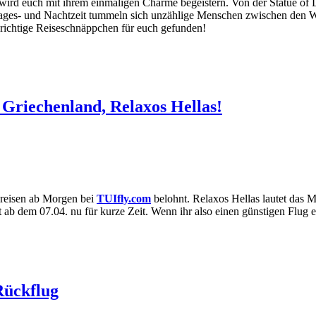
rd euch mit ihrem einmaligen Charme begeistern. Von der Statue of Li
 Tages- und Nachtzeit tummeln sich unzählige Menschen zwischen den Wo
richtige Reiseschnäppchen für euch gefunden!
Griechenland, Relaxos Hellas!
rpreisen ab Morgen bei
TUIfly.com
belohnt. Relaxos Hellas lautet das 
ab dem 07.04. nu für kurze Zeit. Wenn ihr also einen günstigen Flug 
Rückflug