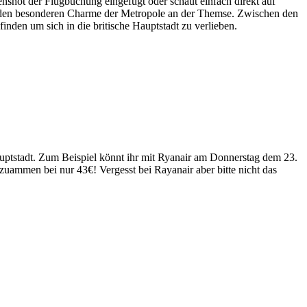
nshot der Flugbuchung eingefügt oder schaut einfach direkt auf
t den besonderen Charme der Metropole an der Themse. Zwischen den
nden um sich in die britische Hauptstadt zu verlieben.
uptstadt. Zum Beispiel könnt ihr mit Ryanair am Donnerstag dem 23.
uammen bei nur 43€! Vergesst bei Rayanair aber bitte nicht das