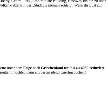
berty, Central Park, Empire State Building, Brodway bis hin zu über
lkenkratzern in der „Stadt die niemals schläft“. Wenn ihr Lust auf
Motto unter dem Flüge nach
Griechenland um bis zu 40% reduziert
ergattern möchtet, dann am besten gleich zuschnäppchen!