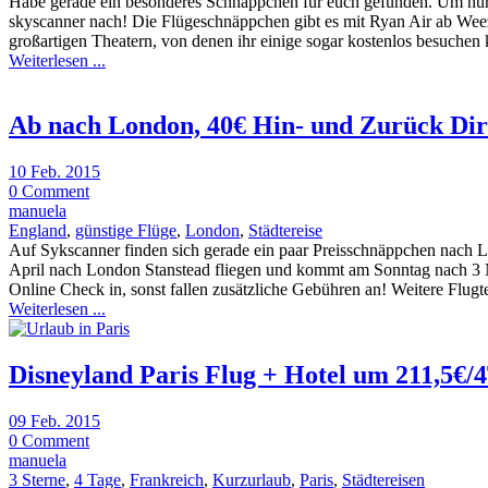
Habe gerade ein besonderes Schnäppchen für euch gefunden. Um nur 1
skyscanner nach! Die Flügeschnäppchen gibt es mit Ryan Air ab We
großartigen Theatern, von denen ihr einige sogar kostenlos besuchen 
Weiterlesen ...
Ab nach London, 40€ Hin- und Zurück Dir
10 Feb. 2015
0 Comment
manuela
England
,
günstige Flüge
,
London
,
Städtereise
Auf Sykscanner finden sich gerade ein paar Preisschnäppchen nach L
April nach London Stanstead fliegen und kommt am Sonntag nach 3 Näc
Online Check in, sonst fallen zusätzliche Gebühren an! Weitere Flugt
Weiterlesen ...
Disneyland Paris Flug + Hotel um 211,5€/
09 Feb. 2015
0 Comment
manuela
3 Sterne
,
4 Tage
,
Frankreich
,
Kurzurlaub
,
Paris
,
Städtereisen