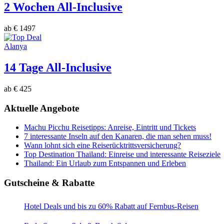
2 Wochen All-Inclusive
ab € 1497
Alanya
14 Tage All-Inclusive
ab € 425
Aktuelle Angebote
Machu Picchu Reisetipps: Anreise, Eintritt und Tickets
7 interessante Inseln auf den Kanaren, die man sehen muss!
Wann lohnt sich eine Reiserücktrittsversicherung?
Top Destination Thailand: Einreise und interessante Reiseziele
Thailand: Ein Urlaub zum Entspannen und Erleben
Gutscheine & Rabatte
Hotel Deals und bis zu 60% Rabatt auf Fernbus-Reisen