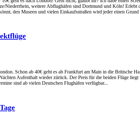
0€ geht es nach London! Geht nicht, glaubt ihr? Ich habe einen Scree
eze/Niederrhein, weitere Abflughäfen sind Dortmund und Köln! Erleb
könnt, den Museen und vielen Einkaufsstraßen wird jeder einen Grund fi
ektflüge
ondon. Schon ab 40€ geht es ab Frankfurt am Main in die Britische Ha
hten Aufenthalt wieder zürück. Der Preis für die beiden Flüge liegt z
ermine sind ab vielen Deutschen Flughäfen verfügbar...
4Tage