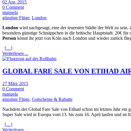
02 Apr. 2015
0 Comment
manuela
günstige Flüge
,
London
London
wird nachgesagt, eine der teuersten Städte der Welt zu sein.
besonders günstige Schnäppchen in die britische Hauptstadt. 20€ für
Person
könnt ihr jetzt von Köln nach London und wieder zurück flie
[…]
Weiterlesen ...
GLOBAL FARE SALE VON ETIHAD AIR
27 März 2015
0 Comment
manuela
günstige Flüge
,
Gutscheine & Rabatte
Nachdem der Global Fare Sale von Etihad schon im letzten Jahr ein gr
Super Sale wird in Europa vom 13. bis zum 16. April laufen und ist f
[…]
Weiterlesen ...