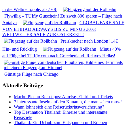
in die Weltmetropole, ab 770€
Flywillig – TUIfly Gutschein! Zu zweit 80€ sparen – Flüge nach
Antalya
GLOBAL FARE SALE
VON ETIHAD AIRWAYS BIS ZU MINUS 30%!
WELTWEITER SALE ZUR OSTERZEIT!
Preiskracher nach London! 14€
Hin- und Rückflug
Minus 40%
auf Flüge bei TUIfly.com nach Griechenland, Relaxos Hellas!
Günstige Flüge nach Chicago
Aktuelle Beiträge
Machu Picchu Reisetipps: Anreise, Eintritt und Tickets
7 interessante Inseln auf den Kanaren, die man sehen muss!
Wann lohnt sich eine Reiserücktrittsversicherung?
Top Destination Thailand: Einreise und interessante
Reiseziele
Thailand: Ein Urlaub zum Entspannen und Erleben