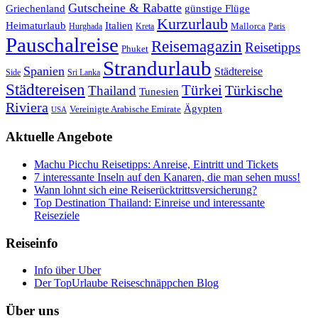
Gutscheine & Rabatte
Griechenland
günstige Flüge
Kurzurlaub
Heimaturlaub
Italien
Mallorca
Paris
Hurghada
Kreta
Pauschalreise
Reisemagazin
Reisetipps
Phuket
Strandurlaub
Spanien
Städtereise
Side
Sri Lanka
Städtereisen
Türkei
Türkische
Thailand
Tunesien
Riviera
Ägypten
Vereinigte Arabische Emirate
USA
Aktuelle Angebote
Machu Picchu Reisetipps: Anreise, Eintritt und Tickets
7 interessante Inseln auf den Kanaren, die man sehen muss!
Wann lohnt sich eine Reiserücktrittsversicherung?
Top Destination Thailand: Einreise und interessante
Reiseziele
Reiseinfo
Info über Uber
Der TopUrlaube Reiseschnäppchen Blog
Über uns