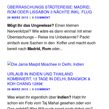
ÜBERRASCHUNGS STÄDTEREISE: MADRID,
ROM ODER LISSABON 3 NÄCHTE INKL. FLUG
26 MÄRZ 2015
|
0 COMMENT
Mögt ihr das Ungewisse?
Einen kleinen
Nervenkitzel? Wie wäre es dann einmal mit einer
Überraschungs – Reise ins Unbekannte? Packt
einfach eure Sachen in den Koffer und macht euch
bereit nach
Madrid, Rom
oder...
URLAUB IN INDIEN UND THAILAND
KOMBINIERT, 13 TAGE IN DELHI, BANGKOK &
KOH CHANG 1289€
26 MÄRZ 2015
|
0 COMMENT
Was wisst ihr eigentlich über
Indien?
Habt ihr
schon ein Foto vom Taj Mahal gesehen oder von
Goa gehört? Was fällt euch sonst noch dabei ein?