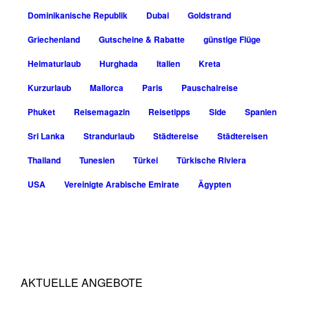
Dominikanische Republik
Dubai
Goldstrand
Griechenland
Gutscheine & Rabatte
günstige Flüge
Heimaturlaub
Hurghada
Italien
Kreta
Kurzurlaub
Mallorca
Paris
Pauschalreise
Phuket
Reisemagazin
Reisetipps
Side
Spanien
Sri Lanka
Strandurlaub
Städtereise
Städtereisen
Thailand
Tunesien
Türkei
Türkische Riviera
USA
Vereinigte Arabische Emirate
Ägypten
AKTUELLE ANGEBOTE