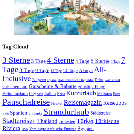
Tag Cloud
3 Sterne
4 Sterne
7
5 Sterne
3 Tage
4 Tage
5 Tage
Tage
All-
8 Tage
9 Tage
Alanya
14 Tage
13 Tage
Inclusive
Bulgarien
Dubai
Djerba
Dominikanische Republik
Goldstrand
Gutscheine & Rabatte
Griechenland
günstige Flüge
Kurzurlaub
Heimaturlaub
Italien
Mallorca
Paris
Hurghada
Kreta
Pauschalreise
Reisemagazin
Reisetipps
Phuket
Strandurlaub
Spanien
Städtereise
Side
Sri Lanka
Städtereisen
Türkei
Türkische
Thailand
Tunesien
Riviera
Ägypten
Vereinigte Arabische Emirate
USA