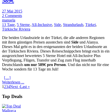
589€
27 Mai 2015
2 Comments
manuela
13 Tage
,
5 Sterne
,
All-Inclusive
,
Side
,
Strandurlaub
,
Türkei
,
Türkische Riviera
Die beiden Urlaubsziele in der Türkei, die alle anderen Regionen
mit ihren günstigen Preisen ausstechen sind
Side
und Alanya.
Dieses Mal geht es in den erstgenannten der beiden Urlaubsorte an
der Türkischen Riviera. Dieses Reiseschnäppchen bringt euch in ein
ausgezeichnet bewertetes 5 Sterne Hotel mit All-Inclusive Plus
Verpflegung, Flügen, Transfer und Zug zum Flug innerhalb
Deutschlands
um nur 589€ pro Person
. Und das nicht nur für eine
Woche sondern für 13 Tage im Juli!
[…]
Weiterlesen ...
1
2
3
4
Next ›
Last »
Top Deals
Mallorca