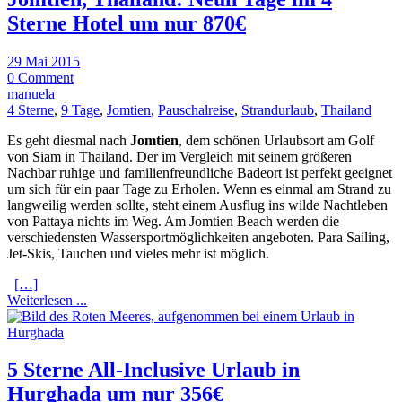
Sterne Hotel um nur 870€
29 Mai 2015
0 Comment
manuela
4 Sterne
,
9 Tage
,
Jomtien
,
Pauschalreise
,
Strandurlaub
,
Thailand
Es geht diesmal nach
Jomtien
, dem schönen Urlaubsort am Golf
von Siam in Thailand. Der im Vergleich mit seinem größeren
Nachbar ruhige und familienfreundliche Badeort ist perfekt geeignet
um sich für ein paar Tage zu Erholen. Wenn es einmal am Strand zu
langweilig werden sollte, steht einem Ausflug ins wilde Nachtleben
von Pattaya nichts im Weg. Am Jomtien Beach werden die
verschiedensten Wassersportmöglichkeiten angeboten. Para Sailing,
Jet-Skis, Tauchen und vieles mehr ist möglich.
[…]
Weiterlesen ...
5 Sterne All-Inclusive Urlaub in
Hurghada um nur 356€