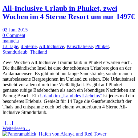
All-Inclusive Urlaub in Phuket, zwei
Wochen im 4 Sterne Resort um nur 1497€
02 Juni 2015
0 Comment
manuela
13 Tage
,
4 Sterne
,
All-Inclusive
,
Pauschalreise
,
Phuket
,
Strandurlaub
,
Thailand
Zwei Wochen All-Inclusive Traumurlaub in Phuket erwarten euch.
Die thailändische Insel ist eine der schönsten Urlaubsregion an der
Andamanensee. Es gibt nicht nur lange Sandstrände, sondern auch
naturbelassene Bergregionen im Umland zu sehen. Die Urlaubsinsel
besticht vor allem durch ihre Vielfältigkeit. Es gibt auf Phuket
genauso ruhige Badebuchten als auch ein lebendiges Nachtleben am
Patong Beach. Ein
Urlaub im „Land des Lächelns“
ist jedes mal ein
besonderes Erlebnis. Genießt für 14 Tage die Gastfreundschaft der
Thais und entspannte euch bei einem wunderbaren 4 Sterne All-
Inclusive Strandurlaub.
[…]
Weiterlesen ...