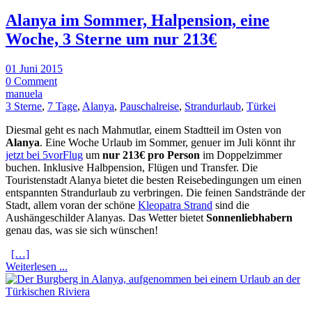
Alanya im Sommer, Halpension, eine
Woche, 3 Sterne um nur 213€
01 Juni 2015
0 Comment
manuela
3 Sterne
,
7 Tage
,
Alanya
,
Pauschalreise
,
Strandurlaub
,
Türkei
Diesmal geht es nach Mahmutlar, einem Stadtteil im Osten von
Alanya
. Eine Woche Urlaub im Sommer, genuer im Juli könnt ihr
jetzt bei 5vorFlug
um
nur 213€ pro Person
im Doppelzimmer
buchen. Inklusive Halbpension, Flügen und Transfer. Die
Touristenstadt Alanya bietet die besten Reisebedingungen um einen
entspannten Strandurlaub zu verbringen. Die feinen Sandstrände der
Stadt, allem voran der schöne
Kleopatra Strand
sind die
Aushängeschilder Alanyas. Das Wetter bietet
Sonnenliebhabern
genau das, was sie sich wünschen!
[…]
Weiterlesen ...