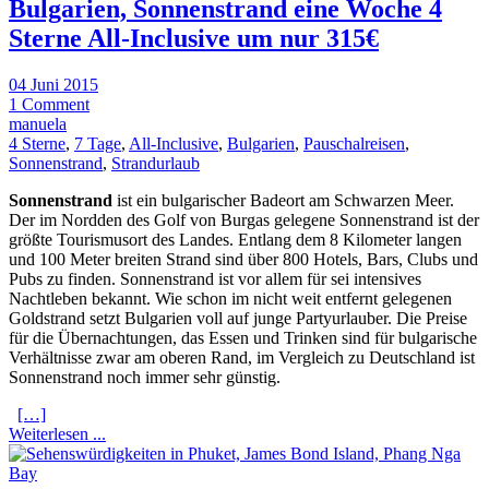
Bulgarien, Sonnenstrand eine Woche 4
Sterne All-Inclusive um nur 315€
04 Juni 2015
1 Comment
manuela
4 Sterne
,
7 Tage
,
All-Inclusive
,
Bulgarien
,
Pauschalreisen
,
Sonnenstrand
,
Strandurlaub
Sonnenstrand
ist ein bulgarischer Badeort am Schwarzen Meer.
Der im Nordden des Golf von Burgas gelegene Sonnenstrand ist der
größte Tourismusort des Landes. Entlang dem 8 Kilometer langen
und 100 Meter breiten Strand sind über 800 Hotels, Bars, Clubs und
Pubs zu finden. Sonnenstrand ist vor allem für sei intensives
Nachtleben bekannt. Wie schon im nicht weit entfernt gelegenen
Goldstrand setzt Bulgarien voll auf junge Partyurlauber. Die Preise
für die Übernachtungen, das Essen und Trinken sind für bulgarische
Verhältnisse zwar am oberen Rand, im Vergleich zu Deutschland ist
Sonnenstrand noch immer sehr günstig.
[…]
Weiterlesen ...