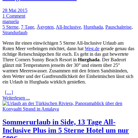
28 Mai 2015
1 Comment
manuela
5 Sterne
,
7 Tage
,
Ägypten
,
All-Inclusive
,
Hurghada
,
Pauschalreise
,
Strandurlaub
Wenn ihr einen einwöchigen 5 Sterne All-Inclusive Urlaub am
Roten Meer verbringen möchtet, dann hat
Weg.de
gerade genau das
richtige Reiseschnäppchen für euch. Es geht in das gut bewertete
Three Corners Sunny Beach Resort in
Hurghada
. Der Badeort
glänzt mit Temperaturen jenseits der 30° und einem über 25°
warmen Meereswasser. Zusammen mit den feinen Sandstränden,
dem Wetter und der Gastfreundlichkeit der Einheimischen lässt sich
ein Urlaub in Hurghada wirklich genießen.
[…]
Weiterlesen ...
Sommerurlaub in Side, 13 Tage All-
Inclusive Plus im 5 Sterne Hotel um nur