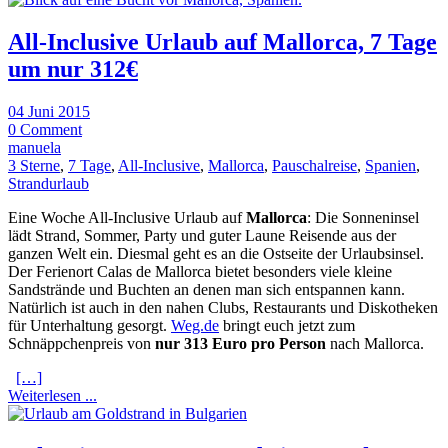
All-Inclusive Urlaub auf Mallorca, 7 Tage
um nur 312€
04 Juni 2015
0 Comment
manuela
3 Sterne
,
7 Tage
,
All-Inclusive
,
Mallorca
,
Pauschalreise
,
Spanien
,
Strandurlaub
Eine Woche All-Inclusive Urlaub auf
Mallorca
: Die Sonneninsel
lädt Strand, Sommer, Party und guter Laune Reisende aus der
ganzen Welt ein. Diesmal geht es an die Ostseite der Urlaubsinsel.
Der Ferienort Calas de Mallorca bietet besonders viele kleine
Sandstrände und Buchten an denen man sich entspannen kann.
Natürlich ist auch in den nahen Clubs, Restaurants und Diskotheken
für Unterhaltung gesorgt.
Weg.de
bringt euch jetzt zum
Schnäppchenpreis von
nur 313 Euro pro Person
nach Mallorca.
[…]
Weiterlesen ...