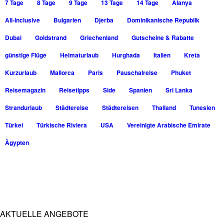
7 Tage
8 Tage
9 Tage
13 Tage
14 Tage
Alanya
All-Inclusive
Bulgarien
Djerba
Dominikanische Republik
Dubai
Goldstrand
Griechenland
Gutscheine & Rabatte
günstige Flüge
Heimaturlaub
Hurghada
Italien
Kreta
Kurzurlaub
Mallorca
Paris
Pauschalreise
Phuket
Reisemagazin
Reisetipps
Side
Spanien
Sri Lanka
Strandurlaub
Städtereise
Städtereisen
Thailand
Tunesien
Türkei
Türkische Riviera
USA
Vereinigte Arabische Emirate
Ägypten
AKTUELLE ANGEBOTE