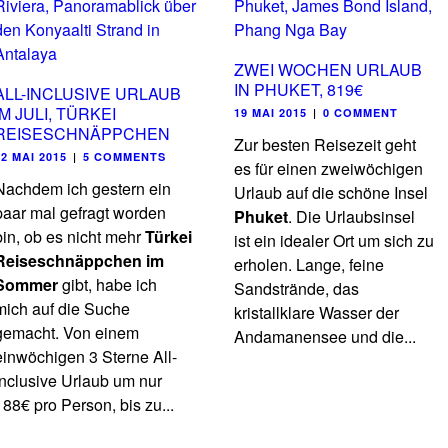
ZWEI WOCHEN URLAUB
IN PHUKET, 819€
ALL-INCLUSIVE URLAUB
IM JULI, TÜRKEI
19 MAI 2015
|
0 COMMENT
REISESCHNÄPPCHEN
Zur besten Reisezeit geht
22 MAI 2015
|
5 COMMENTS
es für einen zweiwöchigen
Nachdem ich gestern ein
Urlaub auf die schöne Insel
paar mal gefragt worden
Phuket
. Die Urlaubsinsel
bin, ob es nicht mehr
Türkei
ist ein idealer Ort um sich zu
Reiseschnäppchen im
erholen. Lange, feine
Sommer
gibt, habe ich
Sandstrände, das
mich auf die Suche
kristallklare Wasser der
gemacht. Von einem
Andamanensee und die...
einwöchigen 3 Sterne All-
Inclusive Urlaub um nur
188€ pro Person, bis zu...