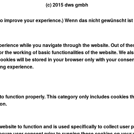
(c) 2015 dws gmbh
to improve your experience.) Wenn das nicht gewünscht ist
erience while you navigate through the website. Out of thes
r the working of basic functionalities of the website. We al
okies will be stored in your browser only with your consent
ing experience.
o function properly. This category only includes cookies tha
on.
website to function and is used specifically to collect user
ocure user consent prior to running these cookies on your 