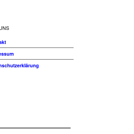
UNS
akt
essum
nschutzerklärung