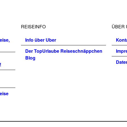
REISEINFO
ÜBER 
eise,
Info über Uber
Kont
Der TopUrlaube Reiseschnäppchen
Impr
Blog
Date
!
eise