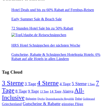
Hotel Deals und bis zu 60% Rabatt auf Fernbus-Reisen
Early Summer Sale & Beach Sale
72 Stunden Hotel Sale bis zu 50% Rabatt
HRS Hotel Schnäppchen der nächsten Woche
Gutscheine, Rabatte & Schnäppchen Hoteltopia Hotels: 6%
Rabatt auf alle Hotels in allen Ländern
Tag Cloud
3 Sterne
4 Sterne
7
5 Sterne
3 Tage
4 Tage
5 Tage
Tage
All-
8 Tage
9 Tage
Alanya
14 Tage
13 Tage
Inclusive
Bulgarien
Dubai
Djerba
Dominikanische Republik
Goldstrand
Gutscheine & Rabatte
Griechenland
günstige Flüge