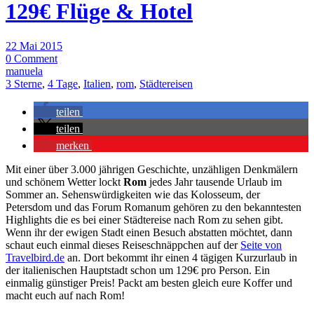
129€ Flüge & Hotel
22 Mai 2015
0 Comment
manuela
3 Sterne
,
4 Tage
,
Italien
,
rom
,
Städtereisen
teilen
teilen
merken
Mit einer über 3.000 jährigen Geschichte, unzähligen Denkmälern
und schönem Wetter lockt
Rom
jedes Jahr tausende Urlaub im
Sommer an. Sehenswürdigkeiten wie das Kolosseum, der
Petersdom und das Forum Romanum gehören zu den bekanntesten
Highlights die es bei einer Städtereise nach Rom zu sehen gibt.
Wenn ihr der ewigen Stadt einen Besuch abstatten möchtet, dann
schaut euch einmal dieses Reiseschnäppchen auf der
Seite von
Travelbird.de
an. Dort bekommt ihr einen 4 tägigen Kurzurlaub in
der italienischen Hauptstadt schon um 129€ pro Person. Ein
einmalig günstiger Preis! Packt am besten gleich eure Koffer und
macht euch auf nach Rom!