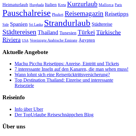
Kurzurlaub
Heimaturlaub
Italien
Mallorca
Paris
Hurghada
Kreta
Pauschalreise
Reisemagazin
Reisetipps
Phuket
Strandurlaub
Spanien
Städtereise
Side
Sri Lanka
Städtereisen
Türkei
Türkische
Thailand
Tunesien
Riviera
Ägypten
Vereinigte Arabische Emirate
USA
Aktuelle Angebote
Machu Picchu Reisetipps: Anreise, Eintritt und Tickets
7 interessante Inseln auf den Kanaren, die man sehen muss!
Wann lohnt sich eine Reiserücktrittsversicherung?
Top Destination Thailand: Einreise und interessante
Reiseziele
Reiseinfo
Info über Uber
Der TopUrlaube Reiseschnäppchen Blog
Über uns