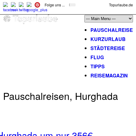
Folge uns ...
Topurlaube.de
PAUSCHALREISE
KURZURLAUB
STÄDTEREISE
FLUG
TIPPS
REISEMAGAZIN
Pauschalreisen, Hurghada
n Hurghada um nur 356€