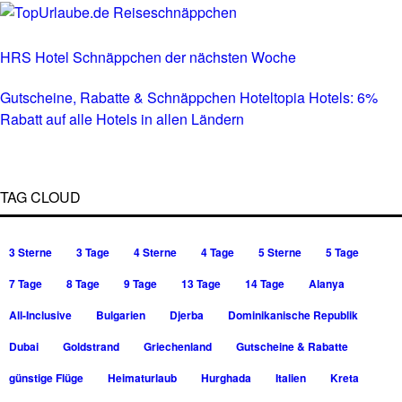
HRS Hotel Schnäppchen der nächsten Woche
Gutscheine, Rabatte & Schnäppchen Hoteltopia Hotels: 6%
Rabatt auf alle Hotels in allen Ländern
TAG CLOUD
3 Sterne
3 Tage
4 Sterne
4 Tage
5 Sterne
5 Tage
7 Tage
8 Tage
9 Tage
13 Tage
14 Tage
Alanya
All-Inclusive
Bulgarien
Djerba
Dominikanische Republik
Dubai
Goldstrand
Griechenland
Gutscheine & Rabatte
günstige Flüge
Heimaturlaub
Hurghada
Italien
Kreta