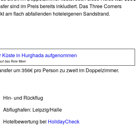
sfer sind im Preis bereits inkludiert. Das Three Corners
ekt am flach abfallenden hoteleigenen Sandstrand.
auf das Rote Meer
Transfer um 356€ pro Person zu zweit im Doppelzimmer.
Hin- und Rückflug
Abflughafen: Leipzig/Halle
Hotelbewertung bei
HolidayCheck