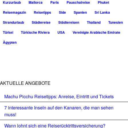
Kurzurlaub
Mallorca
Paris
Pauschalreise
Phuket
Reisemagazin
Reisetipps
Side
Spanien
Sri Lanka
Strandurlaub
Städtereise
Städtereisen
Thailand
Tunesien
Türkei
Türkische Riviera
USA
Vereinigte Arabische Emirate
Ägypten
AKTUELLE ANGEBOTE
Machu Picchu Reisetipps: Anreise, Eintritt und Tickets
7 interessante Inseln auf den Kanaren, die man sehen
muss!
Wann lohnt sich eine Reiserücktrittsversicherung?