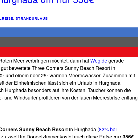
LREISE
,
STRANDURLAUB
 Roten Meer verbringen möchtet, dann hat
Weg.de
gerade
s gut bewertete Three Corners Sunny Beach Resort in
er 30° und einem über 25° warmen Meereswasser. Zusammen mit
it der Einheimischen lässt sich ein Urlaub in Hurghada
ch Hurghada besonders auf ihre Kosten. Taucher können die
 und Windsurfer profitieren von der lauen Meeresbrise entlang
 Corners Sunny Beach Resort
in Hurghada (
82% bei
g zu zweit im Doppelzimmer kostet euch diese Reise
nur 356€