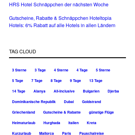
HRS Hotel Schnäppchen der nächsten Woche
Gutscheine, Rabatte & Schnäppchen Hoteltopia
Hotels: 6% Rabatt auf alle Hotels in allen Ländern
TAG CLOUD
3 Sterne
3 Tage
4 Sterne
4 Tage
5 Sterne
5 Tage
7 Tage
8 Tage
9 Tage
13 Tage
14 Tage
Alanya
All-Inclusive
Bulgarien
Djerba
Dominikanische Republik
Dubai
Goldstrand
Griechenland
Gutscheine & Rabatte
günstige Flüge
Heimaturlaub
Hurghada
Italien
Kreta
Kurzurlaub
Mallorca
Paris
Pauschalreise