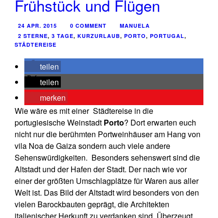
Frühstück und Flügen
24 APR. 2015
0 COMMENT
MANUELA
2 STERNE
,
3 TAGE
,
KURZURLAUB
,
PORTO
,
PORTUGAL
,
STÄDTEREISE
teilen
teilen
merken
Wie wäre es mit einer Städtereise in die
portugiesische Weinstadt
Porto
? Dort erwarten euch
nicht nur die berühmten Portweinhäuser am Hang von
vila Noa de Gaiza sondern auch viele andere
Sehenswürdigkeiten. Besonders sehenswert sind die
Altstadt und der Hafen der Stadt. Der nach wie vor
einer der größten Umschlagplätze für Waren aus aller
Welt ist. Das Bild der Altstadt wird besonders von den
vielen Barockbauten geprägt, die Architekten
italienischer Herkunft zu verdanken sind. Überzeugt