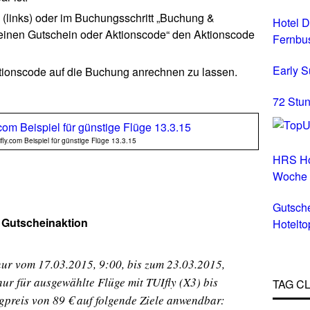
 (links) oder im Buchungsschritt „Buchung &
Hotel D
einen Gutschein oder Aktionscode“ den Aktionscode
Fernbu
Early 
Aktionscode auf die Buchung anrechnen zu lassen.
72 Stun
fly.com Beispiel für günstige Flüge 13.3.15
HRS Ho
Woche
Gutsch
Gutscheinaktion
Hotelto
Hotels 
ur vom 17.03.2015, 9:00, bis zum 23.03.2015,
ur für ausgewählte Flüge mit TUIfly (X3) bis
TAG C
preis von 89 € auf folgende Ziele anwendbar: