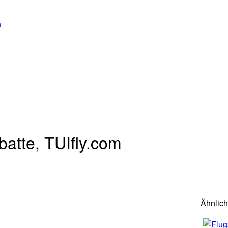
atte, TUIfly.com
Ähnlic