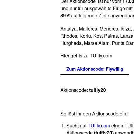
Der Aktionscode ist nur vom
17.03
und nur für ausgewählte Flüge mit 
89 €
auf folgende Ziele anwendbar
Antalya, Mallorca, Menorca, Ibiza, 
Rhodos, Korfu, Kos, Patras, Lanzar
Hurghada, Marsa Alam, Punta Can
Hier gehts zu TUIfly.com
Zum Aktionscode:
Flywillig
Aktionscode:
tuifly20
So löst ihr den Aktionscode ein:
Sucht auf
TUIfly.com
einen TUIfl
Aktionscode
(tuifly20)
anwendba