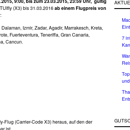
.2015, 9:00, bis zum 23.03.2015, 23:59 Uhr, gültig
AKTUE
TUIfly (X3) bis 31.03.2016
ab einem Flugpreis von
:
Mac
Eint
, Dalaman, Izmir, Zadar, Agadir, Marrakesch, Kreta,
ote, Fuerteventura, Teneriffa, Gran Canaria,
7 i
a, Cancun.
Kan
Wan
Rei
Top
und
Tha
Ent
GUTSC
y-Flug (Carrier-Code X3) heraus, auf den der
r ist.