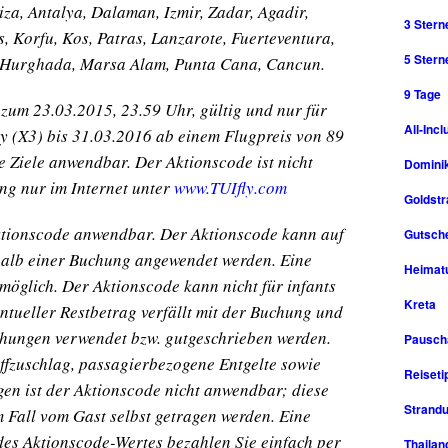
za, Antalya, Dalaman, Izmir, Zadar, Agadir,
3 Stern
, Korfu, Kos, Patras, Lanzarote, Fuerteventura,
5 Stern
, Hurghada, Marsa Alam, Punta Cana, Cancun.
9 Tage
 zum 23.03.2015, 23.59 Uhr, gültig und nur für
All-Incl
y (X3) bis 31.03.2016 ab einem Flugpreis von 89
de Ziele anwendbar. Der Aktionscode ist nicht
Domini
ng nur im Internet unter
www.TUIfly.com
Goldst
Aktionscode anwendbar. Der Aktionscode kann auf
Gutsche
halb einer Buchung angewendet werden. Eine
Heimat
möglich. Der Aktionscode kann nicht für infants
Kreta
ntueller Restbetrag verfällt mit der Buchung und
chungen verwendet bzw. gutgeschrieben werden.
Pausch
offzuschlag, passagierbezogene Entgelte sowie
Reiseti
en ist der Aktionscode nicht anwendbar; diese
Strandu
 Fall vom Gast selbst getragen werden. Eine
des Aktionscode-Wertes bezahlen Sie einfach per
Thailan