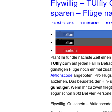
Flywillig – TUIfly
sparen – Flüge n
13 MÄRZ 2015
1 COMMENT
MA
teilen
teilen
merken
Plant ihr für die nächste Zeit eine
TUIfly.com
auf jeden Fall in Betra
günstigen Flüge noch einmal zusä
Aktionscode
angeboten. Pro Flugs
abziehen. Das beudetet, der Hin-
günstiger
. Wenn ihr zu zweit flie
sogar schon 80€! Bei vier Persone
Flywillig, Gutschein – Aktionscode