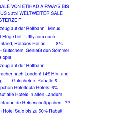
SALE VON ETIHAD AIRWAYS BIS
NUS 30%! WELTWEITER SALE
STERZEIT!
Minus
 Flüge bei TUIfly.com nach
nland, Relaxos Hellas!
8%
 – Gutschein, Genießt den Sommer
elopia!
racher nach London! 14€ Hin- und
ug
Gutscheine, Rabatte &
pchen Hoteltopia Hotels: 6%
auf alle Hotels in allen Ländern
72
 Hotel Sale bis zu 50% Rabatt