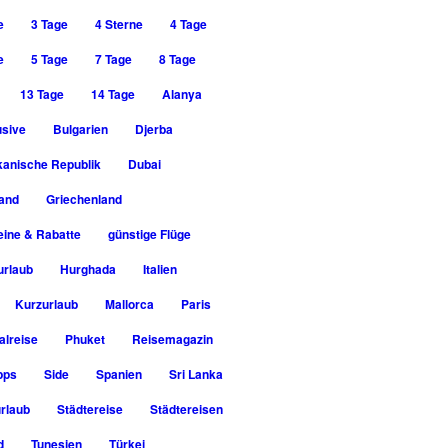
e
3 Tage
4 Sterne
4 Tage
e
5 Tage
7 Tage
8 Tage
13 Tage
14 Tage
Alanya
usive
Bulgarien
Djerba
kanische Republik
Dubai
rand
Griechenland
ine & Rabatte
günstige Flüge
urlaub
Hurghada
Italien
Kurzurlaub
Mallorca
Paris
alreise
Phuket
Reisemagazin
pps
Side
Spanien
Sri Lanka
rlaub
Städtereise
Städtereisen
d
Tunesien
Türkei