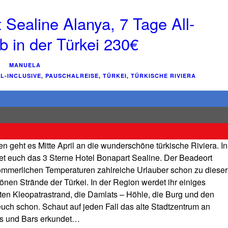
 Sealine Alanya, 7 Tage All-
b in der Türkei 230€
MANUELA
L-INCLUSIVE
,
PAUSCHALREISE
,
TÜRKEI
,
TÜRKISCHE RIVIERA
 geht es Mitte April an die wunderschöne türkische Riviera. In
 euch das 3 Sterne Hotel Bonapart Sealine. Der Beadeort
ommerlichen Temperaturen zahlreiche Urlauber schon zu dieser
nen Strände der Türkei. In der Region werdet ihr einiges
en Kleopatrastrand, die Damlats – Höhle, die Burg und den
uch schon. Schaut auf jeden Fall das alte Stadtzentrum an
bs und Bars erkundet…