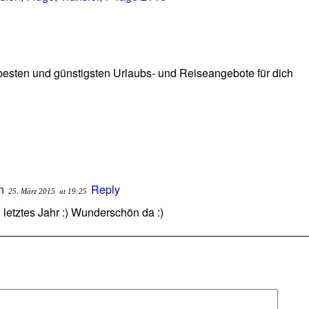
 besten und günstigsten Urlaubs- und Reiseangebote für dich
n
Reply
25. März 2015
at 19:25
letztes Jahr :) Wunderschön da :)