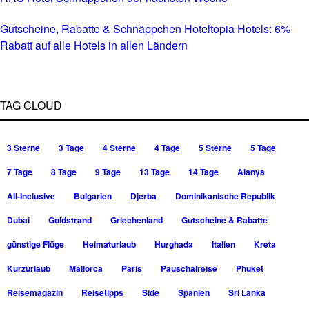
Gutscheine, Rabatte & Schnäppchen Hoteltopia Hotels: 6%
Rabatt auf alle Hotels in allen Ländern
TAG CLOUD
3 Sterne
3 Tage
4 Sterne
4 Tage
5 Sterne
5 Tage
7 Tage
8 Tage
9 Tage
13 Tage
14 Tage
Alanya
All-Inclusive
Bulgarien
Djerba
Dominikanische Republik
Dubai
Goldstrand
Griechenland
Gutscheine & Rabatte
günstige Flüge
Heimaturlaub
Hurghada
Italien
Kreta
Kurzurlaub
Mallorca
Paris
Pauschalreise
Phuket
Reisemagazin
Reisetipps
Side
Spanien
Sri Lanka