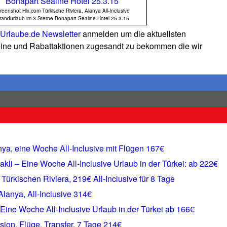
reenshot Hlx.com Türkische Riviera, Alanya All-Inclusive
randurlaub im 3 Sterne Bonapart Sealine Hotel 25.3.15
Urlaube.de Newsletter
anmelden um die aktuellsten
ne und Rabattaktionen zugesandt zu bekommen die wir
nya, eine Woche All-Inclusive mit Flügen 167€
kli – Eine Woche All-Inclusive Urlaub in der Türkei: ab 222€
Türkischen Riviera, 219€ All-Inclusive für 8 Tage
Alanya, All-Inclusive 314€
 Eine Woche All-Inclusive Urlaub in der Türkei ab 166€
ion, Flüge, Transfer, 7 Tage 214€