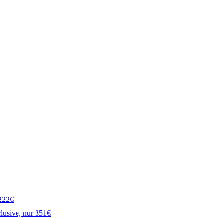
 222€
clusive, nur 351€