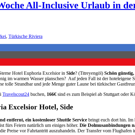
Woche All-Inclusive Urlaub in de
kei
,
Türkische Riviera
Sterne Hotel Euphoria Excelsior in
Side
? (Titreyengöl)
Schön günstig,
enig im warmen Wasser planschen? Auf jeden Fall ist der hoteleigene 
ine tolle Strandbar und jede Menge guter Laune bei türkischer Gastfreu
ei
Travelscout24
buchen,
166€
sind es zum Beispiel ab Stuttgart oder 
a Excelsior Hotel, Side
 entfernt, ein kostenloser Shuttle Service
bringt euch dort hin. Im
t fürs Feiern natürlich um einiges höher.
Die Dolmusanbindungen na
 die Preise vor Fahrtantritt auszuhandeln. Der Transfer vom Flughafen i