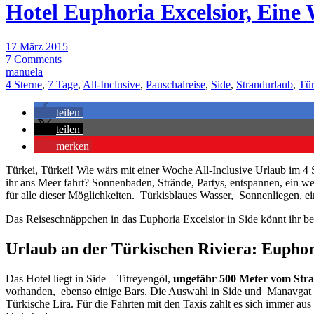
Hotel Euphoria Excelsior, Eine 
17 März 2015
7 Comments
manuela
4 Sterne
,
7 Tage
,
All-Inclusive
,
Pauschalreise
,
Side
,
Strandurlaub
,
Tür
teilen
teilen
merken
Türkei, Türkei! Wie wärs mit einer Woche All-Inclusive Urlaub im 4 
ihr ans Meer fahrt? Sonnenbaden, Strände, Partys, entspannen, ein w
für alle dieser Möglichkeiten. Türkisblaues Wasser, Sonnenliegen, e
Das Reiseschnäppchen in das Euphoria Excelsior in Side könnt ihr b
Urlaub an der Türkischen Riviera: Euphori
Das Hotel liegt in Side – Titreyengöl,
ungefähr 500 Meter vom Strand
vorhanden, ebenso einige Bars. Die Auswahl in Side und Manavgat is
Türkische Lira. Für die Fahrten mit den Taxis zahlt es sich immer aus