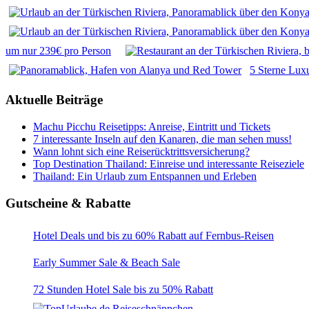
um nur 239€ pro Person
5 Sterne Luxu
Aktuelle Beiträge
Machu Picchu Reisetipps: Anreise, Eintritt und Tickets
7 interessante Inseln auf den Kanaren, die man sehen muss!
Wann lohnt sich eine Reiserücktrittsversicherung?
Top Destination Thailand: Einreise und interessante Reiseziele
Thailand: Ein Urlaub zum Entspannen und Erleben
Gutscheine & Rabatte
Hotel Deals und bis zu 60% Rabatt auf Fernbus-Reisen
Early Summer Sale & Beach Sale
72 Stunden Hotel Sale bis zu 50% Rabatt