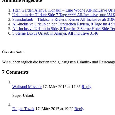
Ähnliche Angebote
Titan Garden Alanya, Konakli – Eine Woche All-Inclusive Urla
Urlaub in der Türkei: Side 7 Tage **** All-Inclusive, nur 351€
Strandurlaub – Türkische Riviera: Kemer All-Inclusive ab 319
All-Inclusive Urlaub an der Türkischen Riviera, 8 Tage im 4 S
All-Inclusive Urlaub in Side, 8 Tage im 3 Sterne Hotel Side T
5 Sterne Luxus Urlaub in Alanya, All-Inclusive 314€
Über den Autor
Wir suchen täglich die besten und günstigsten Urlaubs- und Reiseangeb
7 Comments
Waltraud Messner
17. März 2015
at 17:35
Reply
Super Urlaub
Dogan Tozak
17. März 2015
at 19:22
Reply