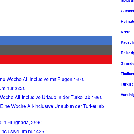
Goldst
Gutsche
Heimat
Kreta
Pausch
Reiseti
Strandu
Thailan
ine Woche All-Inclusive mit Flügen 167€
Türkisc
r um nur 232€
Vereini
Woche All-Inclusive Urlaub in der Türkei ab 166€
Eine Woche All-Inclusive Urlaub in der Türkei: ab
b in Hurghada, 259€
-Inclusive um nur 425€