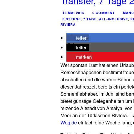
Transfer, 7 Tage 
16 MAI 2015
0 COMMENT
MANU
3 STERNE
,
7 TAGE
,
ALL-INCLUSIVE
,
K
RIVIERA
teilen
teilen
merken
Wer spontan Lust hat einen Urlaub
Reiseschnäppchen bestimmt freuen
abschalten und die warme Sonne a
dieser Jahreszeit bereits ein perfe
Sonnenliebhaber. Im Juni sind ber
bietet günstige Gelegenheiten um 
reizende Altstadt von Antalya, von
Meer an der Türkischen Riviera. 
Weg.de
einfach eine Woche lang, 