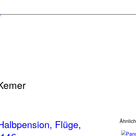
 Kemer
Halbpension, Flüge,
Ähnlic