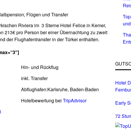
Rei
Halbpension, Flügen und Transfer
Top
und
rkischen Riviera im 3 Sterne Hotel Felice in Kemer,
on 213€ pro Person bei einer Übernachtung zu zweit
Tha
d der Flughafentransfer in der Türkei enthalten.
Ent
 max=“3″]
GUTSC
Hin- und Rückflug
inkl. Transfer
Hotel D
Abflughafen:Karlsruhe, Baden-Baden
Fernbu
Hotelbewertung bei
TripAdvisor
Early 
i
72 Stun