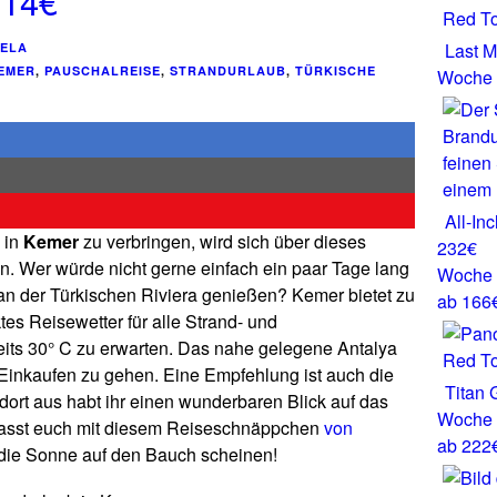
214€
Last M
ELA
EMER
,
PAUSCHALREISE
,
STRANDURLAUB
,
TÜRKISCHE
Woche A
All-In
 in
Kemer
zu verbringen, wird sich über dieses
232€
. Wer würde nicht gerne einfach ein paar Tage lang
Woche A
n der Türkischen Riviera genießen? Kemer bietet zu
ab 166
ktes Reisewetter für alle Strand- und
eits 30° C zu erwarten. Das nahe gelegene Antalya
Einkaufen zu gehen. Eine Empfehlung ist auch die
Titan 
 dort aus habt ihr einen wunderbaren Blick auf das
Woche A
Lasst euch mit diesem Reiseschnäppchen
von
ab 222
die Sonne auf den Bauch scheinen!