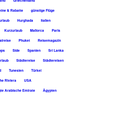
rand
Griechenland
ine & Rabatte
günstige Flüge
urlaub
Hurghada
Italien
Kurzurlaub
Mallorca
Paris
alreise
Phuket
Reisemagazin
pps
Side
Spanien
Sri Lanka
rlaub
Städtereise
Städtereisen
d
Tunesien
Türkei
he Riviera
USA
gte Arabische Emirate
Ägypten