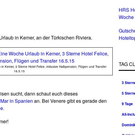
HRS Ho
Woche
Gutsch
rlaub in Kemer, an der Türkischen Riviera.
Hotelto
Hotels 
TAG C
 Kemer, 3 Sterne Hotel Felice, inklusive Halbpension, Flügen und Transfer
16.5.15
3 Stern
isen sucht, dann schaut euch dieses
5 Stern
e Mar in Spanien
an. Bei Venere gibt es gerade den
9 Tage
le
.
All-Incl
mer!
Domini