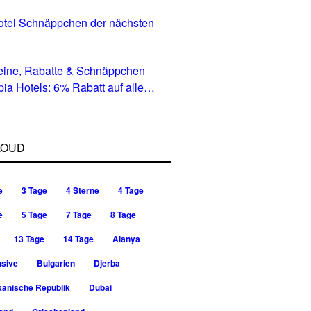
tel Schnäppchen der nächsten
eine, Rabatte & Schnäppchen
pia Hotels: 6% Rabatt auf alle
in allen Ländern
LOUD
e
3 Tage
4 Sterne
4 Tage
e
5 Tage
7 Tage
8 Tage
13 Tage
14 Tage
Alanya
usive
Bulgarien
Djerba
kanische Republik
Dubai