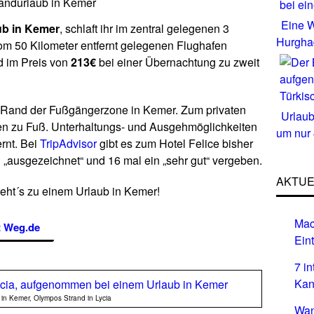
randurlaub in Kemer
Eine W
ub in Kemer
, schlaft ihr im zentral gelegenen 3
Hurgha
vom 50 Kilometer entfernt gelegenen Flughafen
d im Preis von
213€
bei einer Übernachtung zu zweit
 Rand der Fußgängerzone in Kemer. Zum privaten
Urlaub
ten zu Fuß. Unterhaltungs- und Ausgehmöglichkeiten
um nur
rnt. Bei
TripAdvisor
gibt es zum Hotel Felice bisher
„ausgezeichnet“ und 16 mal ein „sehr gut“ vergeben.
AKTUE
geht´s zu einem Urlaub in Kemer!
Mac
t Weg.de
Eint
7 i
Kan
 in Kemer, Olympos Strand in Lycia
Wan