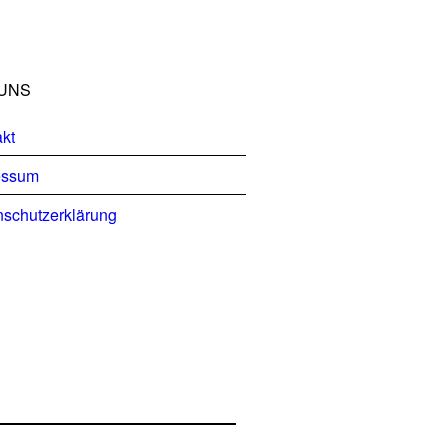
UNS
kt
essum
schutzerklärung