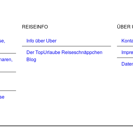
REISEINFO
ÜBER 
se,
Info über Uber
Konta
Der TopUrlaube Reiseschnäppchen
Impr
naren,
Blog
Daten
ise