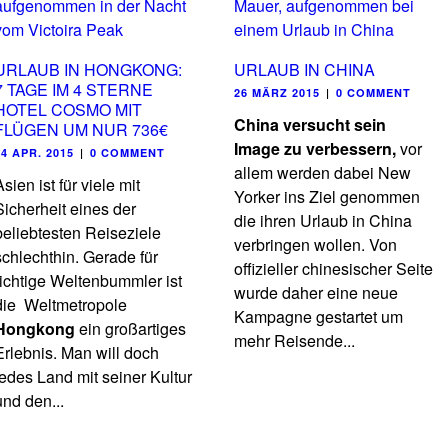
URLAUB IN HONGKONG:
URLAUB IN CHINA
7 TAGE IM 4 STERNE
26 MÄRZ 2015
|
0 COMMENT
HOTEL COSMO MIT
China versucht sein
FLÜGEN UM NUR 736€
Image zu verbessern,
vor
04 APR. 2015
|
0 COMMENT
allem werden dabei New
Asien ist für viele mit
Yorker ins Ziel genommen
Sicherheit eines der
die ihren Urlaub in China
beliebtesten Reiseziele
verbringen wollen. Von
schlechthin. Gerade für
offizieller chinesischer Seite
richtige Weltenbummler ist
wurde daher eine neue
die Weltmetropole
Kampagne gestartet um
Hongkong
ein großartiges
mehr Reisende...
Erlebnis. Man will doch
jedes Land mit seiner Kultur
und den...