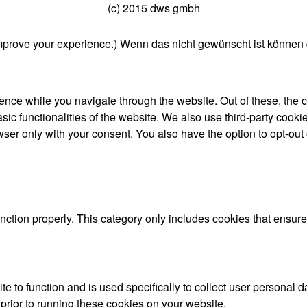
(c) 2015 dws gmbh
mprove your experience.) Wenn das nicht gewünscht ist können 
nce while you navigate through the website. Out of these, the 
asic functionalities of the website. We also use third-party coo
wser only with your consent. You also have the option to opt-out
nction properly. This category only includes cookies that ensures
te to function and is used specifically to collect user personal
prior to running these cookies on your website.