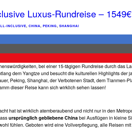
nclusive Luxus-Rundreise – 1549€
LL-INCLUSIVE
,
CHINA
,
PEKING
,
SHANGHAI
enswürdigkeiten, bei einer 15-tägigen Rundreise durch das Land
entlang dem Yangtze und besucht die kulturellen Highlights der
auer, Peking, Shanghai, der Verbotenen Stadt, dem Tianmen-P
amm dieser Reise kann sich wirklich sehen lassen!
cht hat ist wirklich atemberaubend und nicht nur in den Metr
dass
ursprünglich gebliebene China
bei Ausflügen in kleine S
ohl fühlen. Geboten wird eine Vollverpflegung, alle Reisen mit