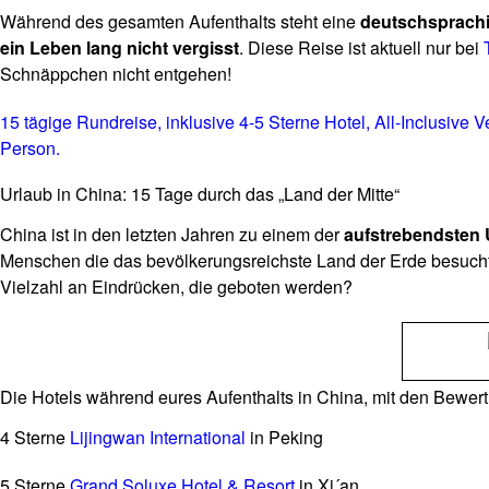
Während des gesamten Aufenthalts steht eine
deutschsprach
ein Leben lang nicht vergisst
. Diese Reise ist aktuell nur bei
Schnäppchen nicht entgehen!
15 tägige Rundreise, inklusive 4-5 Sterne Hotel, All-Inclusive
Person.
Urlaub in China: 15 Tage durch das „Land der Mitte“
China ist in den letzten Jahren zu einem der
aufstrebendsten 
Menschen die das bevölkerungsreichste Land der Erde besucht 
Vielzahl an Eindrücken, die geboten werden?
Die Hotels während eures Aufenthalts in China, mit den Bewert
4 Sterne
Lijingwan International
in Peking
5 Sterne
Grand Soluxe Hotel & Resort
in Xi´an