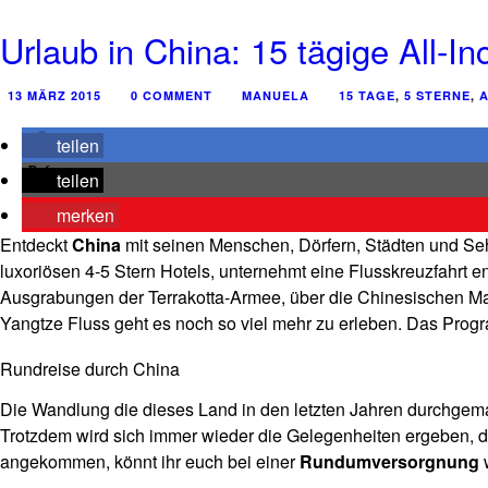
Urlaub in China: 15 tägige All-I
13 MÄRZ 2015
0 COMMENT
MANUELA
15 TAGE
,
5 STERNE
,
A
teilen
teilen
merken
Entdeckt
China
mit seinen Menschen, Dörfern, Städten und Seh
luxoriösen 4-5 Stern Hotels, unternehmt eine Flusskreuzfahrt 
Ausgrabungen der Terrakotta-Armee, über die Chinesischen M
Yangtze Fluss geht es noch so viel mehr zu erleben. Das Progr
Rundreise durch China
Die Wandlung die dieses Land in den letzten Jahren durchgema
Trotzdem wird sich immer wieder die Gelegenheiten ergeben, 
angekommen, könnt ihr euch bei einer
Rundumversorgnung
w