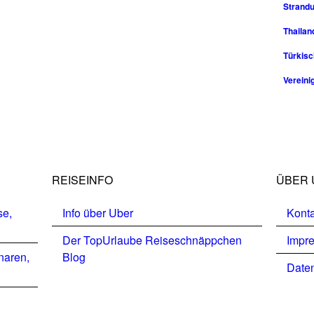
Strandu
Thailan
Türkisc
Vereini
REISEINFO
ÜBER 
se,
Info über Uber
Konta
Der TopUrlaube Reiseschnäppchen
Impr
naren,
Blog
Daten