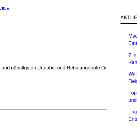
UELA
AKTUE
Mac
Eint
7 i
Kan
n und günstigsten Urlaubs- und Reiseangebote für
Wan
Rei
Top
und
Tha
Ent