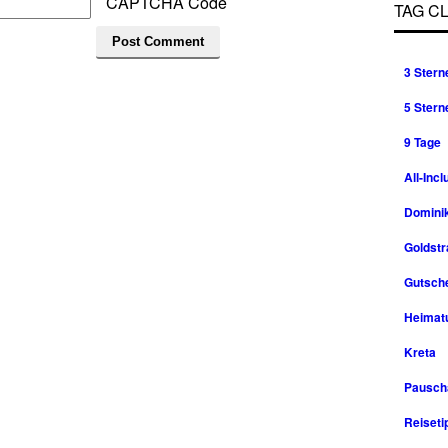
CAPTCHA Code
TAG C
3 Stern
5 Stern
9 Tage
All-Incl
Domini
Goldst
Gutsche
Heimat
Kreta
Pausch
Reiseti