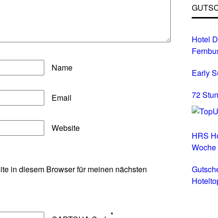
GUTSC
Hotel D
Fernbu
Name
Early 
72 Stun
Email
Website
HRS Ho
Woche
te in diesem Browser für meinen nächsten
Gutsch
Hotelto
Hotels 
*