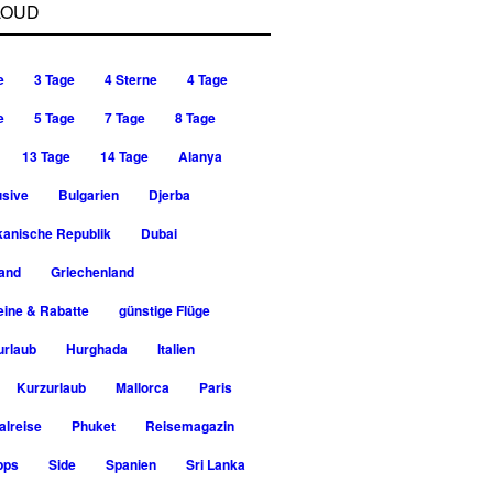
LOUD
e
3 Tage
4 Sterne
4 Tage
e
5 Tage
7 Tage
8 Tage
13 Tage
14 Tage
Alanya
usive
Bulgarien
Djerba
kanische Republik
Dubai
rand
Griechenland
ine & Rabatte
günstige Flüge
urlaub
Hurghada
Italien
Kurzurlaub
Mallorca
Paris
alreise
Phuket
Reisemagazin
pps
Side
Spanien
Sri Lanka