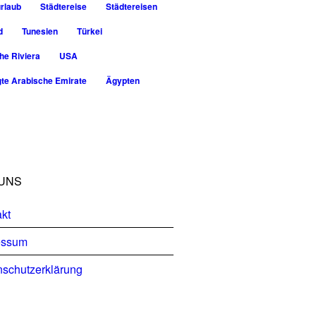
rlaub
Städtereise
Städtereisen
d
Tunesien
Türkei
he Riviera
USA
gte Arabische Emirate
Ägypten
UNS
kt
essum
schutzerklärung