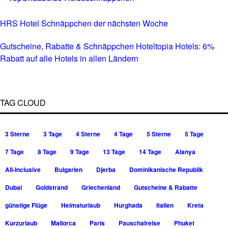
HRS Hotel Schnäppchen der nächsten Woche
Gutscheine, Rabatte & Schnäppchen Hoteltopia Hotels: 6%
Rabatt auf alle Hotels in allen Ländern
TAG CLOUD
3 Sterne
3 Tage
4 Sterne
4 Tage
5 Sterne
5 Tage
7 Tage
8 Tage
9 Tage
13 Tage
14 Tage
Alanya
All-Inclusive
Bulgarien
Djerba
Dominikanische Republik
Dubai
Goldstrand
Griechenland
Gutscheine & Rabatte
günstige Flüge
Heimaturlaub
Hurghada
Italien
Kreta
Kurzurlaub
Mallorca
Paris
Pauschalreise
Phuket