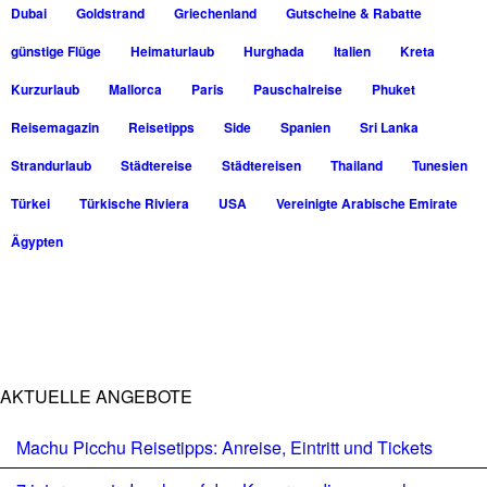
Dubai
Goldstrand
Griechenland
Gutscheine & Rabatte
günstige Flüge
Heimaturlaub
Hurghada
Italien
Kreta
Kurzurlaub
Mallorca
Paris
Pauschalreise
Phuket
Reisemagazin
Reisetipps
Side
Spanien
Sri Lanka
Strandurlaub
Städtereise
Städtereisen
Thailand
Tunesien
Türkei
Türkische Riviera
USA
Vereinigte Arabische Emirate
Ägypten
AKTUELLE ANGEBOTE
Machu Picchu Reisetipps: Anreise, Eintritt und Tickets