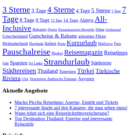
3 Sterne
4 Sterne
7
5 Sterne
3 Tage
4 Tage
5 Tage
Tage
All-
8 Tage
9 Tage
Alanya
14 Tage
13 Tage
Inclusive
Bulgarien
Dubai
Djerba
Dominikanische Republik
Goldstrand
Gutscheine & Rabatte
Griechenland
günstige Flüge
Kurzurlaub
Heimaturlaub
Italien
Mallorca
Paris
Hurghada
Kreta
Pauschalreise
Reisemagazin
Reisetipps
Phuket
Strandurlaub
Spanien
Städtereise
Side
Sri Lanka
Städtereisen
Türkei
Türkische
Thailand
Tunesien
Riviera
Ägypten
Vereinigte Arabische Emirate
USA
Aktuelle Angebote
Machu Picchu Reisetipps: Anreise, Eintritt und Tickets
7 interessante Inseln auf den Kanaren, die man sehen muss!
Wann lohnt sich eine Reiserücktrittsversicherung?
Top Destination Thailand: Einreise und interessante
Reiseziele