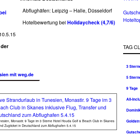
Abflughäfen: Leipzig – Halle, Düsseldorf
bei
Gutsch
Hotelto
Hotelbewertung bei
Holidaycheck (4,7/6)
Hotels 
10.5.15
 der
TAG C
3 Stern
sien mit weg.de
5 Stern
9 Tage
All-Incl
Domini
Goldst
unesien, Monastir. 9 Tage im 3 Sterne Hotel Houda Golf & Beach Club in Skanes
 und Zugticket in Deutschland zum Abflughafen 5.4.15
Gutsche