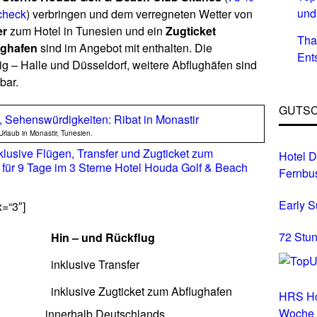
und
check
) verbringen und dem verregneten Wetter von
er
zum Hotel in Tunesien und ein
Zugticket
Tha
ughafen
sind im Angebot mit enthalten. Die
Ent
ig – Halle und Düsseldorf, weitere Abflughäfen sind
bar.
GUTSC
Urlaub in Monastir, Tunesien.
nklusive Flügen, Transfer und Zugticket zum
Hotel D
für 9 Tage im 3 Sterne Hotel Houda Golf & Beach
Fernbu
Early 
x=“3″]
72 Stun
Hin – und Rückflug
inklusive Transfer
inklusive Zugticket zum Abflughafen
HRS Ho
Woche
innerhalb Deutschlands