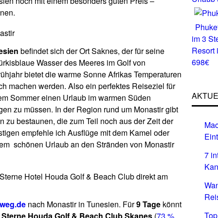
esien noch mit einem besonders guten Preis –
nnen.
Phuket
astir
im 3 S
Resort 
esien
befindet sich der Ort Saknes, der für seine
698€
rkisblaue Wasser des Meeres im Golf von
ühjahr bietet die warme Sonne Afrikas Temperaturen
ch machen werden. Also ein perfektes Reiseziel für
AKTUE
r dem Sommer einen Urlaub im warmen Süden
egen zu müssen. In der Region rund um Monastir gibt
zu bestaunen, die zum Teil noch aus der Zeit der
Mac
igen empfehle ich Ausflüge mit dem Kamel oder
Eint
inem schönen Urlaub an den Stränden von Monastir
7 i
Kan
3 Sterne Hotel Houda Golf & Beach Club direkt am
Wan
Rei
weg.de
nach Monastir in Tunesien. Für
9 Tage
könnt
Top
 Sterne Houda Golf & Beach Club Skanes
(
73 %