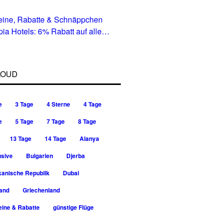
eine, Rabatte & Schnäppchen
pia Hotels: 6% Rabatt auf alle
in allen Ländern
LOUD
e
3 Tage
4 Sterne
4 Tage
e
5 Tage
7 Tage
8 Tage
13 Tage
14 Tage
Alanya
usive
Bulgarien
Djerba
kanische Republik
Dubai
rand
Griechenland
ine & Rabatte
günstige Flüge