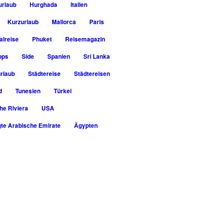
urlaub
Hurghada
Italien
Kurzurlaub
Mallorca
Paris
alreise
Phuket
Reisemagazin
pps
Side
Spanien
Sri Lanka
rlaub
Städtereise
Städtereisen
d
Tunesien
Türkei
he Riviera
USA
gte Arabische Emirate
Ägypten