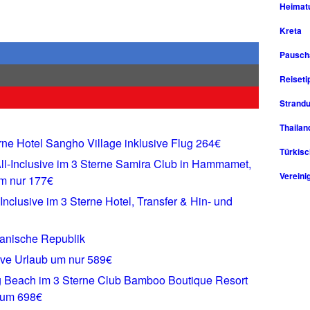
Heimat
Kreta
Pausch
Reiseti
Strandu
Thailan
erne Hotel Sangho Village inklusive Flug 264€
Türkisc
ll-Inclusive im 3 Sterne Samira Club in Hammamet,
Vereini
um nur 177€
Inclusive im 3 Sterne Hotel, Transfer & Hin- und
kanische Republik
ive Urlaub um nur 589€
g Beach im 3 Sterne Club Bamboo Boutique Resort
k um 698€