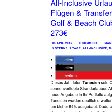
All-Inclusive Urla
Flügen & Transfer
Golf & Beach Clu
273€
05 APR. 2015
0 COMMENT
MAN
3 STERNE
,
9 TAGE
,
ALL-INCLUSIVE
,
M
teilen
teilen
merken
Dieses Jahr feiert
Tunesien
sein C
sonnenverliebte Strandurlauber. A
neue Angebote in ihr Portfolio au
Tunesien wurden deutlich erweitert
um bisher 54% ausgebaut. Dadurch 