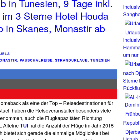
ub in Tunesien, 9 Tage inkl.
Inclusi
 im 3 Sterne Hotel Houda
Sangho 
b in Skanes, Monastir ab
Urlaub
Inclusi
Hammame
UELA
um nur
ONASTIR
,
PAUSCHALREISE
,
STRANDURLAUB
,
TUNESIEN
nach Dj
Sterne 
Rückfl
omeback als eine der Top – Reisedestinationen für
ktuell haben die Reiseveranstalter besonders viele
Frühbu
fgenommen, auch die Flugkapazitäten Richtung
Republ
. Alleine
TUI
hat die Anzahl der Flüge im Jahr 2015
Djerba
bietet sich gerade die einmalige Möglichkeit bei
Urlaub