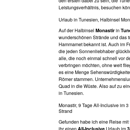
den ersten dabei zu sein, die Tun
Leistungsverhältnis, besuchen kö
Urlaub in Tunesien, Halbinsel Mon
Auf der Halbinsel
Monastir
in
Tun
wunderschönen Strände und das tü
Hammamet bekannt ist. Auch im Fr
die jeden Sonnenliebhaber glückli
alle, die noch einmal schnell vo
verbringen möchten, ohne weit fli
es eine Menge Sehenswürdigkeiten 
Römer stammen. Unternehmenslust
Quad in die Wüste. Also auf zu e
in Tunesien.
Monastir, 9 Tage All-Inclusive im 
Strand
Gefunden habe ich eine Reise mit
ihr einen
All-Inclusive
Urlaub im
3