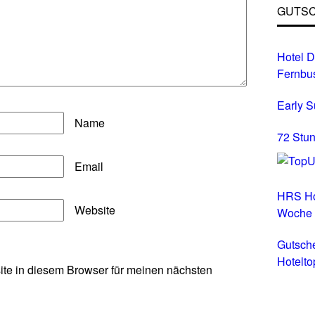
GUTSC
Hotel D
Fernbu
Early 
Name
72 Stun
Email
HRS Ho
Website
Woche
Gutsch
Hotelto
te in diesem Browser für meinen nächsten
Hotels 