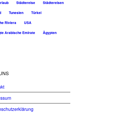
rlaub
Städtereise
Städtereisen
d
Tunesien
Türkei
he Riviera
USA
gte Arabische Emirate
Ägypten
UNS
kt
essum
schutzerklärung