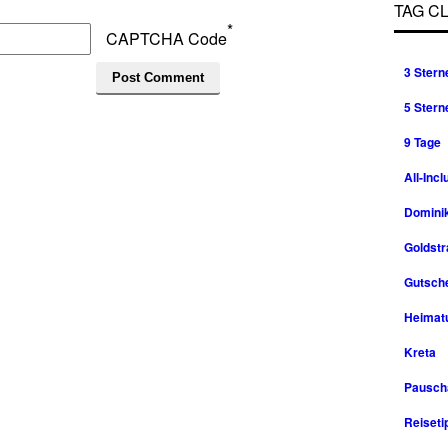
TAG C
*
CAPTCHA Code
3 Stern
5 Stern
9 Tage
All-Incl
Domini
Goldst
Gutsche
Heimat
Kreta
Pausch
Reiseti