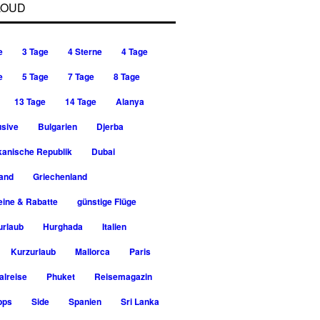
LOUD
e
3 Tage
4 Sterne
4 Tage
e
5 Tage
7 Tage
8 Tage
13 Tage
14 Tage
Alanya
usive
Bulgarien
Djerba
kanische Republik
Dubai
rand
Griechenland
ine & Rabatte
günstige Flüge
urlaub
Hurghada
Italien
Kurzurlaub
Mallorca
Paris
alreise
Phuket
Reisemagazin
pps
Side
Spanien
Sri Lanka