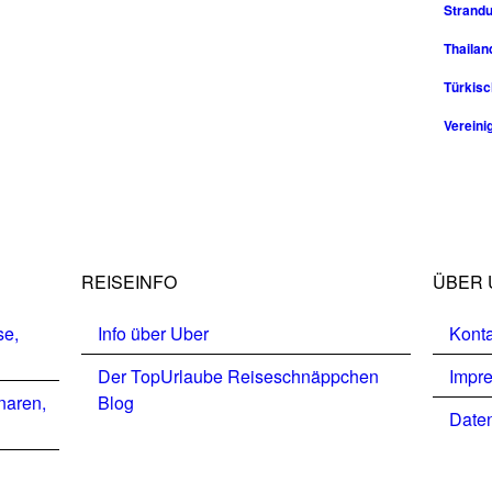
Strandu
Thailan
Türkisc
Vereini
REISEINFO
ÜBER 
se,
Info über Uber
Konta
Der TopUrlaube Reiseschnäppchen
Impr
naren,
Blog
Daten