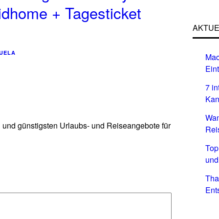
idhome + Tagesticket
AKTUE
UELA
Mac
Eint
7 i
Kan
Wan
n und günstigsten Urlaubs- und Reiseangebote für
Rei
Top
und
Tha
Ent