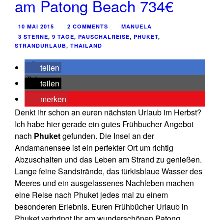
am Patong Beach 734€
10 MAI 2015
2 COMMENTS
MANUELA
3 STERNE
,
9 TAGE
,
PAUSCHALREISE
,
PHUKET
,
STRANDURLAUB
,
THAILAND
teilen
teilen
merken
Denkt ihr schon an euren nächsten Urlaub im Herbst?
Ich habe hier gerade ein gutes Frühbucher Angebot
nach
Phuket
gefunden. Die Insel an der
Andamanensee ist ein perfekter Ort um richtig
Abzuschalten und das Leben am Strand zu genießen.
Lange feine Sandstrände, das türkisblaue Wasser des
Meeres und ein ausgelassenes Nachleben machen
eine Reise nach Phuket jedes mal zu einem
besonderen Erlebnis. Euren Frühbücher Urlaub in
Phuket verbringt ihr am wunderschönen Patong