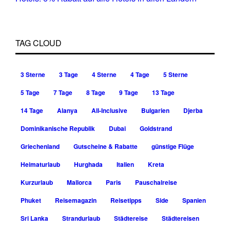
TAG CLOUD
3 Sterne
3 Tage
4 Sterne
4 Tage
5 Sterne
5 Tage
7 Tage
8 Tage
9 Tage
13 Tage
14 Tage
Alanya
All-Inclusive
Bulgarien
Djerba
Dominikanische Republik
Dubai
Goldstrand
Griechenland
Gutscheine & Rabatte
günstige Flüge
Heimaturlaub
Hurghada
Italien
Kreta
Kurzurlaub
Mallorca
Paris
Pauschalreise
Phuket
Reisemagazin
Reisetipps
Side
Spanien
Sri Lanka
Strandurlaub
Städtereise
Städtereisen