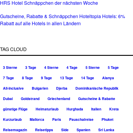
HRS Hotel Schnäppchen der nächsten Woche
Gutscheine, Rabatte & Schnäppchen Hoteltopia Hotels: 6%
Rabatt auf alle Hotels in allen Ländern
TAG CLOUD
3 Sterne
3 Tage
4 Sterne
4 Tage
5 Sterne
5 Tage
7 Tage
8 Tage
9 Tage
13 Tage
14 Tage
Alanya
All-Inclusive
Bulgarien
Djerba
Dominikanische Republik
Dubai
Goldstrand
Griechenland
Gutscheine & Rabatte
günstige Flüge
Heimaturlaub
Hurghada
Italien
Kreta
Kurzurlaub
Mallorca
Paris
Pauschalreise
Phuket
Reisemagazin
Reisetipps
Side
Spanien
Sri Lanka