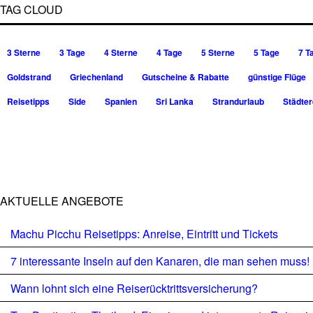
TAG CLOUD
3 Sterne
3 Tage
4 Sterne
4 Tage
5 Sterne
5 Tage
7 T
Goldstrand
Griechenland
Gutscheine & Rabatte
günstige Flüge
Reisetipps
Side
Spanien
Sri Lanka
Strandurlaub
Städter
AKTUELLE ANGEBOTE
Machu Picchu Reisetipps: Anreise, Eintritt und Tickets
7 interessante Inseln auf den Kanaren, die man sehen muss!
Wann lohnt sich eine Reiserücktrittsversicherung?