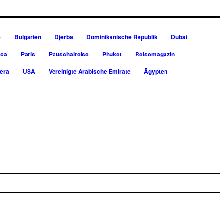
e
Bulgarien
Djerba
Dominikanische Republik
Dubai
rca
Paris
Pauschalreise
Phuket
Reisemagazin
iera
USA
Vereinigte Arabische Emirate
Ägypten