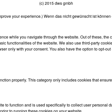
(c) 2015 dws gmbh
mprove your experience.) Wenn das nicht gewünscht ist können 
nce while you navigate through the website. Out of these, the 
asic functionalities of the website. We also use third-party coo
wser only with your consent. You also have the option to opt-out
nction properly. This category only includes cookies that ensures
te to function and is used specifically to collect user personal
prior to running these cookies on your website.