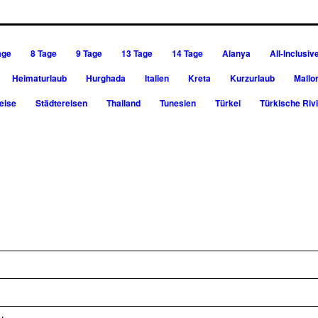
age
8 Tage
9 Tage
13 Tage
14 Tage
Alanya
All-Inclusiv
Heimaturlaub
Hurghada
Italien
Kreta
Kurzurlaub
Mallo
eise
Städtereisen
Thailand
Tunesien
Türkei
Türkische Riv