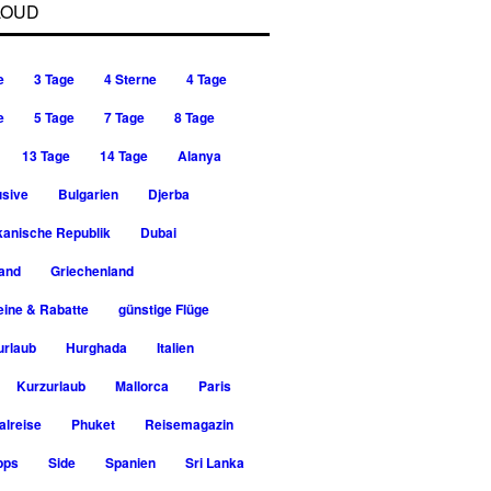
LOUD
e
3 Tage
4 Sterne
4 Tage
e
5 Tage
7 Tage
8 Tage
13 Tage
14 Tage
Alanya
usive
Bulgarien
Djerba
kanische Republik
Dubai
rand
Griechenland
ine & Rabatte
günstige Flüge
urlaub
Hurghada
Italien
Kurzurlaub
Mallorca
Paris
alreise
Phuket
Reisemagazin
pps
Side
Spanien
Sri Lanka