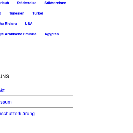
rlaub
Städtereise
Städtereisen
d
Tunesien
Türkei
he Riviera
USA
gte Arabische Emirate
Ägypten
UNS
kt
essum
schutzerklärung