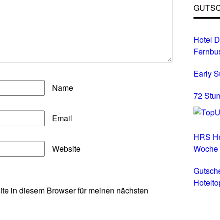
GUTSC
Hotel D
Fernbu
Early 
Name
72 Stun
Email
HRS Ho
Website
Woche
Gutsch
Hotelto
te in diesem Browser für meinen nächsten
Hotels 