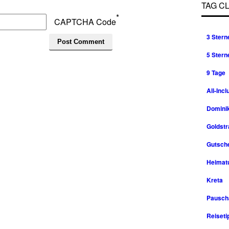
TAG C
*
CAPTCHA Code
3 Stern
5 Stern
9 Tage
All-Incl
Domini
Goldst
Gutsche
Heimat
Kreta
Pausch
Reiseti