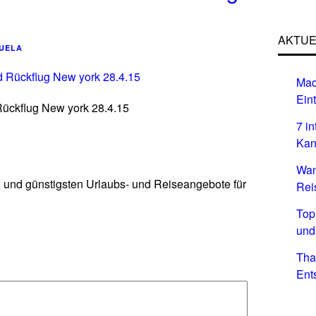
AKTUE
UELA
Mac
Eint
ückflug New york 28.4.15
7 i
Kan
Wan
n und günstigsten Urlaubs- und Reiseangebote für
Rei
Top
und
Tha
Ent