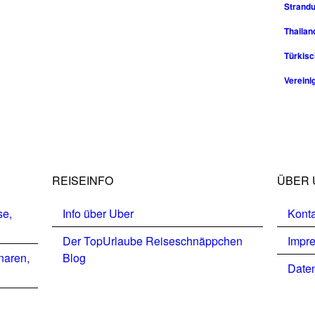
Strandu
Thailan
Türkisc
Vereini
REISEINFO
ÜBER 
se,
Info über Uber
Konta
Der TopUrlaube Reiseschnäppchen
Impr
naren,
Blog
Daten