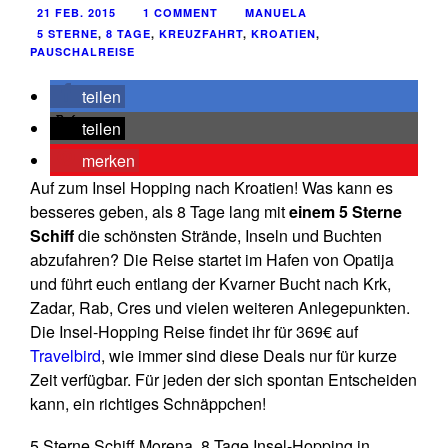
21 FEB. 2015
1 COMMENT
MANUELA
5 STERNE
,
8 TAGE
,
KREUZFAHRT
,
KROATIEN
,
PAUSCHALREISE
teilen
teilen
merken
Auf zum Insel Hopping nach Kroatien! Was kann es
besseres geben, als 8 Tage lang mit
einem 5 Sterne
Schiff
die schönsten Strände, Inseln und Buchten
abzufahren? Die Reise startet im Hafen von Opatija
und führt euch entlang der Kvarner Bucht nach Krk,
Zadar, Rab, Cres und vielen weiteren Anlegepunkten.
Die Insel-Hopping Reise findet ihr für 369€ auf
Travelbird
, wie immer sind diese Deals nur für kurze
Zeit verfügbar. Für jeden der sich spontan Entscheiden
kann, ein richtiges Schnäppchen!
5 Sterne Schiff Morena, 8 Tage Insel-Hopping in