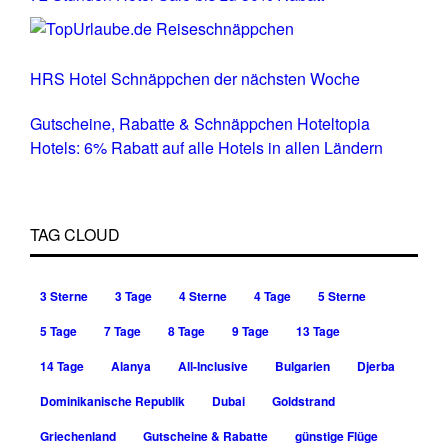
HRS Hotel Schnäppchen der nächsten Woche
Gutscheine, Rabatte & Schnäppchen Hoteltopia
Hotels: 6% Rabatt auf alle Hotels in allen Ländern
TAG CLOUD
3 Sterne
3 Tage
4 Sterne
4 Tage
5 Sterne
5 Tage
7 Tage
8 Tage
9 Tage
13 Tage
14 Tage
Alanya
All-Inclusive
Bulgarien
Djerba
Dominikanische Republik
Dubai
Goldstrand
Griechenland
Gutscheine & Rabatte
günstige Flüge