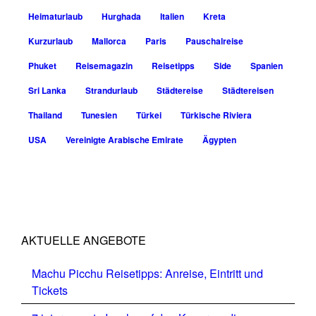
Heimaturlaub
Hurghada
Italien
Kreta
Kurzurlaub
Mallorca
Paris
Pauschalreise
Phuket
Reisemagazin
Reisetipps
Side
Spanien
Sri Lanka
Strandurlaub
Städtereise
Städtereisen
Thailand
Tunesien
Türkei
Türkische Riviera
USA
Vereinigte Arabische Emirate
Ägypten
AKTUELLE ANGEBOTE
Machu Picchu Reisetipps: Anreise, Eintritt und
Tickets