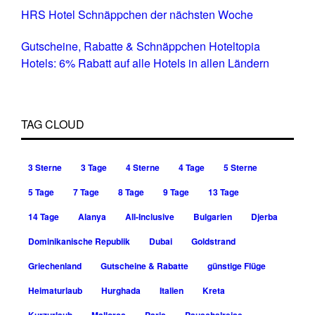
HRS Hotel Schnäppchen der nächsten Woche
Gutscheine, Rabatte & Schnäppchen Hoteltopia
Hotels: 6% Rabatt auf alle Hotels in allen Ländern
TAG CLOUD
3 Sterne
3 Tage
4 Sterne
4 Tage
5 Sterne
5 Tage
7 Tage
8 Tage
9 Tage
13 Tage
14 Tage
Alanya
All-Inclusive
Bulgarien
Djerba
Dominikanische Republik
Dubai
Goldstrand
Griechenland
Gutscheine & Rabatte
günstige Flüge
Heimaturlaub
Hurghada
Italien
Kreta