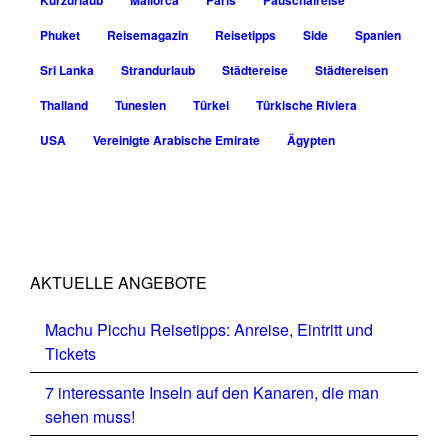
Kurzurlaub
Mallorca
Paris
Pauschalreise
Phuket
Reisemagazin
Reisetipps
Side
Spanien
Sri Lanka
Strandurlaub
Städtereise
Städtereisen
Thailand
Tunesien
Türkei
Türkische Riviera
USA
Vereinigte Arabische Emirate
Ägypten
AKTUELLE ANGEBOTE
Machu Picchu Reisetipps: Anreise, Eintritt und
Tickets
7 interessante Inseln auf den Kanaren, die man
sehen muss!