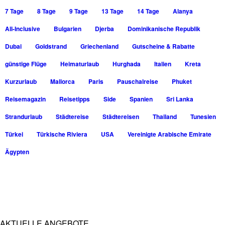
7 Tage
8 Tage
9 Tage
13 Tage
14 Tage
Alanya
All-Inclusive
Bulgarien
Djerba
Dominikanische Republik
Dubai
Goldstrand
Griechenland
Gutscheine & Rabatte
günstige Flüge
Heimaturlaub
Hurghada
Italien
Kreta
Kurzurlaub
Mallorca
Paris
Pauschalreise
Phuket
Reisemagazin
Reisetipps
Side
Spanien
Sri Lanka
Strandurlaub
Städtereise
Städtereisen
Thailand
Tunesien
Türkei
Türkische Riviera
USA
Vereinigte Arabische Emirate
Ägypten
AKTUELLE ANGEBOTE