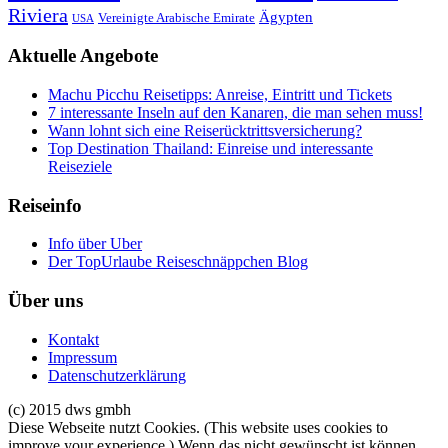
Riviera
Ägypten
Vereinigte Arabische Emirate
USA
Aktuelle Angebote
Machu Picchu Reisetipps: Anreise, Eintritt und Tickets
7 interessante Inseln auf den Kanaren, die man sehen muss!
Wann lohnt sich eine Reiserücktrittsversicherung?
Top Destination Thailand: Einreise und interessante
Reiseziele
Reiseinfo
Info über Uber
Der TopUrlaube Reiseschnäppchen Blog
Über uns
Kontakt
Impressum
Datenschutzerklärung
(c) 2015 dws gmbh
Diese Webseite nutzt Cookies. (This website uses cookies to
improve your experience.) Wenn das nicht gewünscht ist können