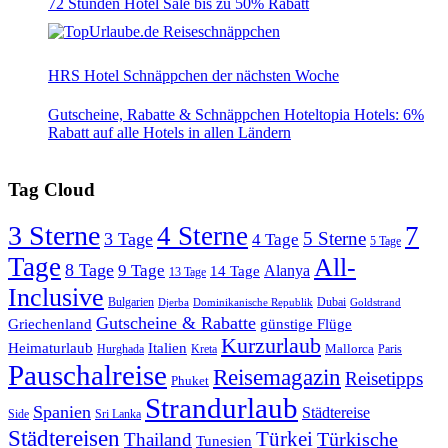
72 Stunden Hotel Sale bis zu 50% Rabatt
HRS Hotel Schnäppchen der nächsten Woche
Gutscheine, Rabatte & Schnäppchen Hoteltopia Hotels: 6%
Rabatt auf alle Hotels in allen Ländern
Tag Cloud
3 Sterne
4 Sterne
7
5 Sterne
3 Tage
4 Tage
5 Tage
Tage
All-
8 Tage
9 Tage
Alanya
14 Tage
13 Tage
Inclusive
Bulgarien
Dubai
Djerba
Dominikanische Republik
Goldstrand
Gutscheine & Rabatte
Griechenland
günstige Flüge
Kurzurlaub
Heimaturlaub
Italien
Mallorca
Paris
Hurghada
Kreta
Pauschalreise
Reisemagazin
Reisetipps
Phuket
Strandurlaub
Spanien
Städtereise
Side
Sri Lanka
Städtereisen
Türkei
Türkische
Thailand
Tunesien