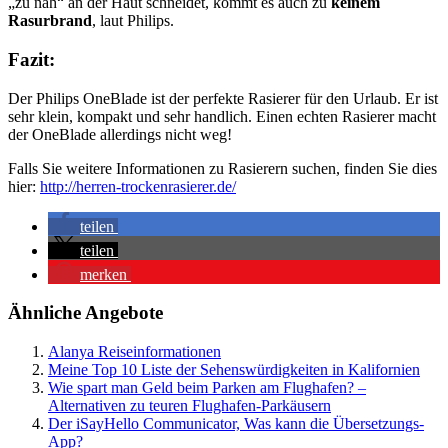
„zu nah“ an der Haut schneidet, kommt es auch zu
keinem
Rasurbrand
, laut Philips.
Fazit:
Der Philips OneBlade ist der perfekte Rasierer für den Urlaub. Er ist
sehr klein, kompakt und sehr handlich. Einen echten Rasierer macht
der OneBlade allerdings nicht weg!
Falls Sie weitere Informationen zu Rasierern suchen, finden Sie dies
hier:
http://herren-trockenrasierer.de/
teilen
teilen
merken
Ähnliche Angebote
Alanya Reiseinformationen
Meine Top 10 Liste der Sehenswürdigkeiten in Kalifornien
Wie spart man Geld beim Parken am Flughafen? –
Alternativen zu teuren Flughafen-Parkäusern
Der iSayHello Communicator, Was kann die Übersetzungs-
App?