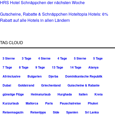
HRS Hotel Schnäppchen der nächsten Woche
Gutscheine, Rabatte & Schnäppchen Hoteltopia Hotels: 6%
Rabatt auf alle Hotels in allen Ländern
TAG CLOUD
3 Sterne
3 Tage
4 Sterne
4 Tage
5 Sterne
5 Tage
7 Tage
8 Tage
9 Tage
13 Tage
14 Tage
Alanya
All-Inclusive
Bulgarien
Djerba
Dominikanische Republik
Dubai
Goldstrand
Griechenland
Gutscheine & Rabatte
günstige Flüge
Heimaturlaub
Hurghada
Italien
Kreta
Kurzurlaub
Mallorca
Paris
Pauschalreise
Phuket
Reisemagazin
Reisetipps
Side
Spanien
Sri Lanka