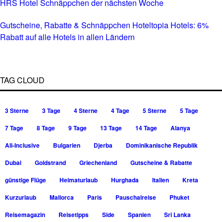
HRS Hotel Schnäppchen der nächsten Woche
Gutscheine, Rabatte & Schnäppchen Hoteltopia Hotels: 6%
Rabatt auf alle Hotels in allen Ländern
TAG CLOUD
3 Sterne
3 Tage
4 Sterne
4 Tage
5 Sterne
5 Tage
7 Tage
8 Tage
9 Tage
13 Tage
14 Tage
Alanya
All-Inclusive
Bulgarien
Djerba
Dominikanische Republik
Dubai
Goldstrand
Griechenland
Gutscheine & Rabatte
günstige Flüge
Heimaturlaub
Hurghada
Italien
Kreta
Kurzurlaub
Mallorca
Paris
Pauschalreise
Phuket
Reisemagazin
Reisetipps
Side
Spanien
Sri Lanka