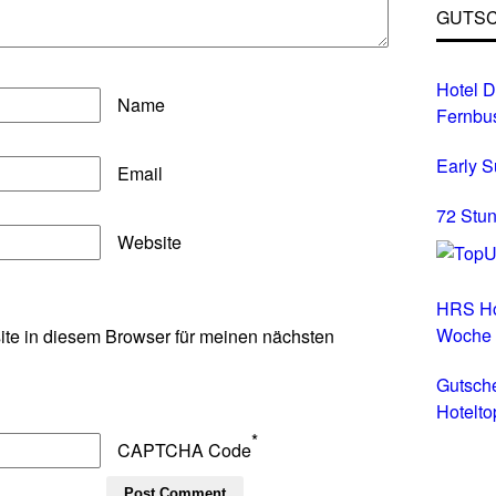
GUTSC
Hotel D
Name
Fernbu
Early 
Email
72 Stun
Website
HRS Ho
Woche
te in diesem Browser für meinen nächsten
Gutsch
Hotelto
Hotels 
*
CAPTCHA Code