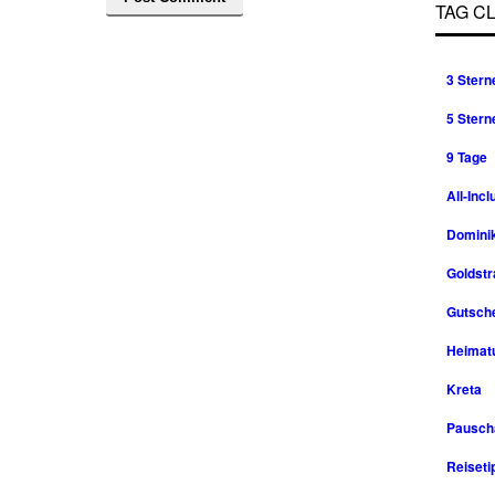
TAG C
3 Stern
5 Stern
9 Tage
All-Incl
Domini
Goldst
Gutsche
Heimat
Kreta
Pausch
Reiseti