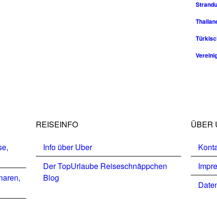
Strandu
Thailan
Türkisc
Vereini
REISEINFO
ÜBER 
se,
Info über Uber
Konta
Der TopUrlaube Reiseschnäppchen
Impr
naren,
Blog
Daten