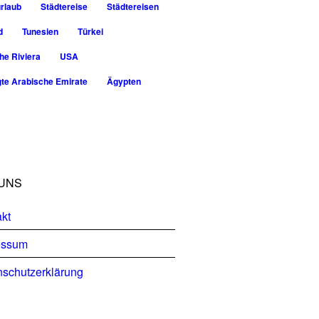
rlaub
Städtereise
Städtereisen
d
Tunesien
Türkei
he Riviera
USA
gte Arabische Emirate
Ägypten
UNS
kt
essum
schutzerklärung