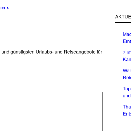
UELA
AKTUE
Mac
Eint
n und günstigsten Urlaubs- und Reiseangebote für
7 i
Kan
Wan
Rei
Top
und
Tha
Ent