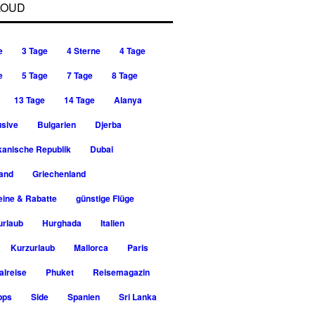
LOUD
e
3 Tage
4 Sterne
4 Tage
e
5 Tage
7 Tage
8 Tage
13 Tage
14 Tage
Alanya
usive
Bulgarien
Djerba
kanische Republik
Dubai
rand
Griechenland
ine & Rabatte
günstige Flüge
urlaub
Hurghada
Italien
Kurzurlaub
Mallorca
Paris
alreise
Phuket
Reisemagazin
pps
Side
Spanien
Sri Lanka