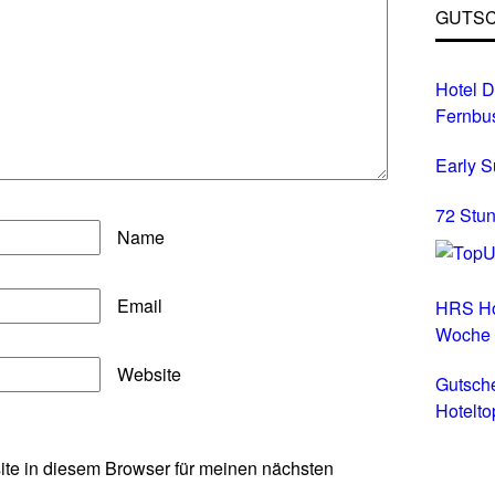
GUTSC
Hotel D
Fernbu
Early 
72 Stun
Name
Email
HRS Ho
Woche
Website
Gutsch
Hotelto
Hotels 
te in diesem Browser für meinen nächsten