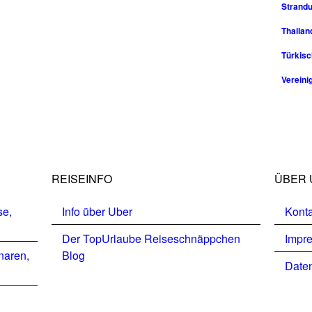
Strandu
Thailan
Türkisc
Vereini
REISEINFO
ÜBER 
se,
Info über Uber
Konta
Der TopUrlaube Reiseschnäppchen
Impr
naren,
Blog
Daten