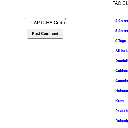
TAG C
*
3 Stern
CAPTCHA Code
5 Stern
9 Tage
All-Incl
Domini
Goldst
Gutsche
Heimat
Kreta
Pausch
Reiseti