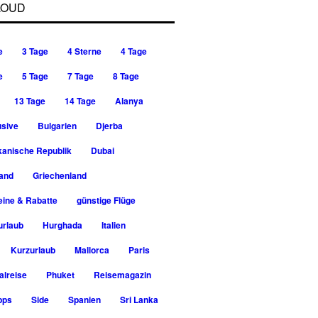
LOUD
e
3 Tage
4 Sterne
4 Tage
e
5 Tage
7 Tage
8 Tage
13 Tage
14 Tage
Alanya
usive
Bulgarien
Djerba
kanische Republik
Dubai
rand
Griechenland
ine & Rabatte
günstige Flüge
urlaub
Hurghada
Italien
Kurzurlaub
Mallorca
Paris
alreise
Phuket
Reisemagazin
pps
Side
Spanien
Sri Lanka