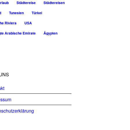
rlaub
Städtereise
Städtereisen
d
Tunesien
Türkei
he Riviera
USA
gte Arabische Emirate
Ägypten
UNS
kt
essum
schutzerklärung