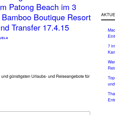
am Patong Beach im 3
b Bamboo Boutique Resort
AKTUE
und Transfer 17.4.15
Mac
Eint
UELA
7 i
Kan
Wan
Rei
n und günstigsten Urlaubs- und Reiseangebote für
Top
und
Tha
Ent