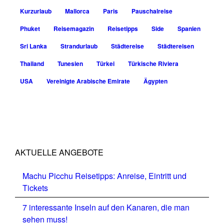
Kurzurlaub
Mallorca
Paris
Pauschalreise
Phuket
Reisemagazin
Reisetipps
Side
Spanien
Sri Lanka
Strandurlaub
Städtereise
Städtereisen
Thailand
Tunesien
Türkei
Türkische Riviera
USA
Vereinigte Arabische Emirate
Ägypten
AKTUELLE ANGEBOTE
Machu Picchu Reisetipps: Anreise, Eintritt und
Tickets
7 interessante Inseln auf den Kanaren, die man
sehen muss!