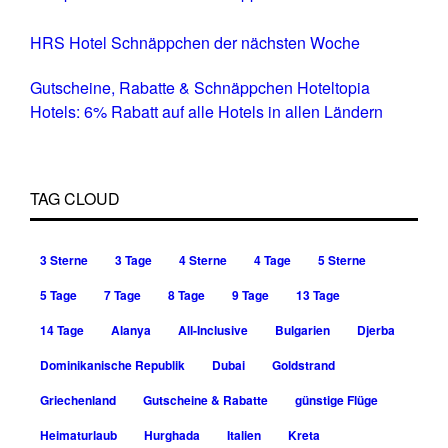
HRS Hotel Schnäppchen der nächsten Woche
Gutscheine, Rabatte & Schnäppchen Hoteltopia
Hotels: 6% Rabatt auf alle Hotels in allen Ländern
TAG CLOUD
3 Sterne
3 Tage
4 Sterne
4 Tage
5 Sterne
5 Tage
7 Tage
8 Tage
9 Tage
13 Tage
14 Tage
Alanya
All-Inclusive
Bulgarien
Djerba
Dominikanische Republik
Dubai
Goldstrand
Griechenland
Gutscheine & Rabatte
günstige Flüge
Heimaturlaub
Hurghada
Italien
Kreta