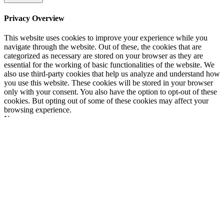
Privacy Overview
This website uses cookies to improve your experience while you
navigate through the website. Out of these, the cookies that are
categorized as necessary are stored on your browser as they are
essential for the working of basic functionalities of the website. We
also use third-party cookies that help us analyze and understand how
you use this website. These cookies will be stored in your browser
only with your consent. You also have the option to opt-out of these
cookies. But opting out of some of these cookies may affect your
browsing experience.
Necessary
Necessary
immer aktiv
Necessary cookies are absolutely essential for the website to
function properly. This category only includes cookies that ensures
basic functionalities and security features of the website. These
cookies do not store any personal information.
Non-necessary
Non-necessary
Any cookies that may not be particularly necessary for the website
to function and is used specifically to collect user personal data via
analytics, ads, other embedded contents are termed as non-necessary