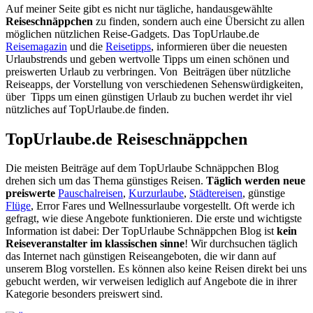
Auf meiner Seite gibt es nicht nur tägliche, handausgewählte
Reiseschnäppchen
zu finden, sondern auch eine Übersicht zu allen
möglichen nützlichen Reise-Gadgets. Das TopUrlaube.de
Reisemagazin
und die
Reisetipps
, informieren über die neuesten
Urlaubstrends und geben wertvolle Tipps um einen schönen und
preiswerten Urlaub zu verbringen. Von Beiträgen über nützliche
Reiseapps, der Vorstellung von verschiedenen Sehenswürdigkeiten,
über Tipps um einen günstigen Urlaub zu buchen werdet ihr viel
nützliches auf TopUrlaube.de finden.
TopUrlaube.de Reiseschnäppchen
Die meisten Beiträge auf dem TopUrlaube Schnäppchen Blog
drehen sich um das Thema günstiges Reisen.
Täglich werden neue
preiswerte
Pauschalreisen
,
Kurzurlaube
,
Städtereisen
, günstige
Flüge
, Error Fares und Wellnessurlaube vorgestellt. Oft werde ich
gefragt, wie diese Angebote funktionieren. Die erste und wichtigste
Information ist dabei: Der TopUrlaube Schnäppchen Blog ist
kein
Reiseveranstalter im klassischen sinne
! Wir durchsuchen täglich
das Internet nach günstigen Reiseangeboten, die wir dann auf
unserem Blog vorstellen. Es können also keine Reisen direkt bei uns
gebucht werden, wir verweisen lediglich auf Angebote die in ihrer
Kategorie besonders preiswert sind.