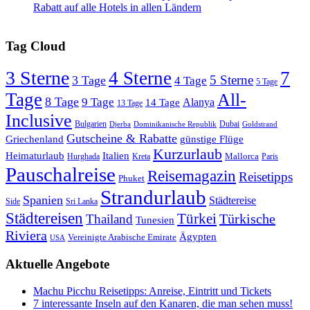
Rabatt auf alle Hotels in allen Ländern
Tag Cloud
3 Sterne
4 Sterne
7
5 Sterne
3 Tage
4 Tage
5 Tage
Tage
All-
8 Tage
9 Tage
Alanya
14 Tage
13 Tage
Inclusive
Bulgarien
Dubai
Djerba
Dominikanische Republik
Goldstrand
Gutscheine & Rabatte
Griechenland
günstige Flüge
Kurzurlaub
Heimaturlaub
Italien
Mallorca
Paris
Hurghada
Kreta
Pauschalreise
Reisemagazin
Reisetipps
Phuket
Strandurlaub
Spanien
Städtereise
Side
Sri Lanka
Städtereisen
Türkei
Türkische
Thailand
Tunesien
Riviera
Ägypten
Vereinigte Arabische Emirate
USA
Aktuelle Angebote
Machu Picchu Reisetipps: Anreise, Eintritt und Tickets
7 interessante Inseln auf den Kanaren, die man sehen muss!