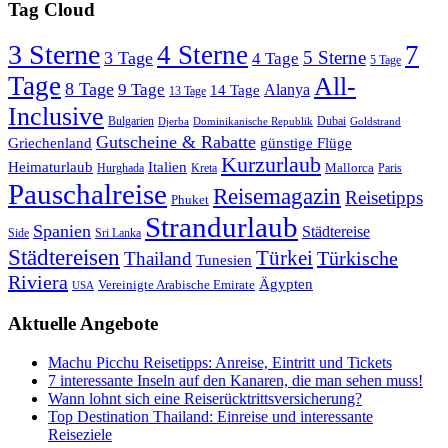
Tag Cloud
3 Sterne
4 Sterne
7
5 Sterne
3 Tage
4 Tage
5 Tage
Tage
All-
8 Tage
9 Tage
Alanya
14 Tage
13 Tage
Inclusive
Bulgarien
Dubai
Djerba
Dominikanische Republik
Goldstrand
Gutscheine & Rabatte
Griechenland
günstige Flüge
Kurzurlaub
Heimaturlaub
Italien
Mallorca
Paris
Hurghada
Kreta
Pauschalreise
Reisemagazin
Reisetipps
Phuket
Strandurlaub
Spanien
Städtereise
Side
Sri Lanka
Städtereisen
Türkei
Türkische
Thailand
Tunesien
Riviera
Ägypten
Vereinigte Arabische Emirate
USA
Aktuelle Angebote
Machu Picchu Reisetipps: Anreise, Eintritt und Tickets
7 interessante Inseln auf den Kanaren, die man sehen muss!
Wann lohnt sich eine Reiserücktrittsversicherung?
Top Destination Thailand: Einreise und interessante
Reiseziele