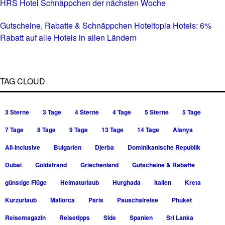
HRS Hotel Schnäppchen der nächsten Woche
Gutscheine, Rabatte & Schnäppchen Hoteltopia Hotels: 6%
Rabatt auf alle Hotels in allen Ländern
TAG CLOUD
3 Sterne
3 Tage
4 Sterne
4 Tage
5 Sterne
5 Tage
7 Tage
8 Tage
9 Tage
13 Tage
14 Tage
Alanya
All-Inclusive
Bulgarien
Djerba
Dominikanische Republik
Dubai
Goldstrand
Griechenland
Gutscheine & Rabatte
günstige Flüge
Heimaturlaub
Hurghada
Italien
Kreta
Kurzurlaub
Mallorca
Paris
Pauschalreise
Phuket
Reisemagazin
Reisetipps
Side
Spanien
Sri Lanka