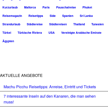
Kurzurlaub
Mallorca
Paris
Pauschalreise
Phuket
Reisemagazin
Reisetipps
Side
Spanien
Sri Lanka
Strandurlaub
Städtereise
Städtereisen
Thailand
Tunesien
Türkei
Türkische Riviera
USA
Vereinigte Arabische Emirate
Ägypten
AKTUELLE ANGEBOTE
Machu Picchu Reisetipps: Anreise, Eintritt und Tickets
7 interessante Inseln auf den Kanaren, die man sehen
muss!