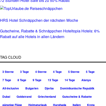
72 Stunden Hotel Sale bis zu 50% Rabatt
HRS Hotel Schnäppchen der nächsten Woche
Gutscheine, Rabatte & Schnäppchen Hoteltopia Hotels: 6%
Rabatt auf alle Hotels in allen Ländern
TAG CLOUD
3 Sterne
3 Tage
4 Sterne
4 Tage
5 Sterne
5 Tage
7 Tage
8 Tage
9 Tage
13 Tage
14 Tage
Alanya
All-Inclusive
Bulgarien
Djerba
Dominikanische Republik
Dubai
Goldstrand
Griechenland
Gutscheine & Rabatte
günstige Flüge
Heimaturlaub
Hurghada
Italien
Kreta