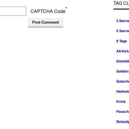
TAG C
*
CAPTCHA Code
3 Stern
5 Stern
9 Tage
All-Incl
Domini
Goldst
Gutsche
Heimat
Kreta
Pausch
Reiseti