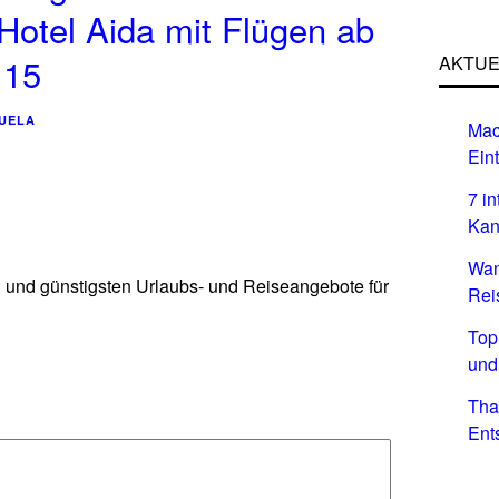
Hotel Aida mit Flügen ab
.15
AKTUE
UELA
Mac
Eint
7 i
Kan
Wan
n und günstigsten Urlaubs- und Reiseangebote für
Rei
Top
und
Tha
Ent