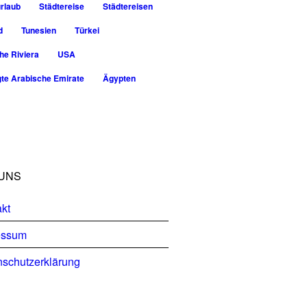
rlaub
Städtereise
Städtereisen
d
Tunesien
Türkei
he Riviera
USA
gte Arabische Emirate
Ägypten
UNS
kt
essum
schutzerklärung