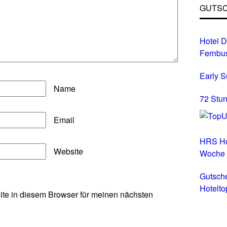
GUTSC
Hotel D
Fernbu
Early 
Name
72 Stun
Email
HRS Ho
Website
Woche
Gutsch
Hotelto
te in diesem Browser für meinen nächsten
Hotels 