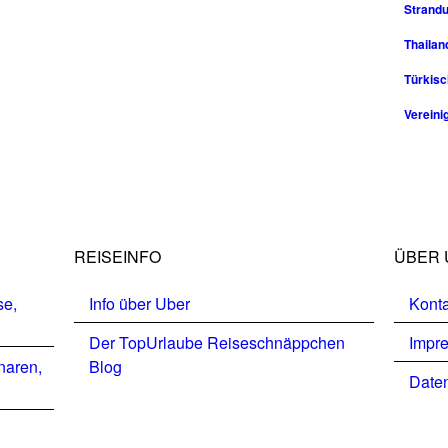
Strandu
Thailan
Türkisc
Vereini
REISEINFO
ÜBER 
se,
Info über Uber
Konta
Der TopUrlaube Reiseschnäppchen
Impr
naren,
Blog
Daten