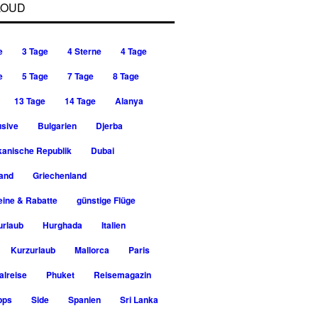
LOUD
e
3 Tage
4 Sterne
4 Tage
e
5 Tage
7 Tage
8 Tage
13 Tage
14 Tage
Alanya
usive
Bulgarien
Djerba
kanische Republik
Dubai
rand
Griechenland
ine & Rabatte
günstige Flüge
urlaub
Hurghada
Italien
Kurzurlaub
Mallorca
Paris
alreise
Phuket
Reisemagazin
pps
Side
Spanien
Sri Lanka