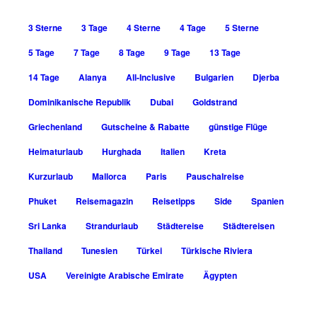
3 Sterne
3 Tage
4 Sterne
4 Tage
5 Sterne
5 Tage
7 Tage
8 Tage
9 Tage
13 Tage
14 Tage
Alanya
All-Inclusive
Bulgarien
Djerba
Dominikanische Republik
Dubai
Goldstrand
Griechenland
Gutscheine & Rabatte
günstige Flüge
Heimaturlaub
Hurghada
Italien
Kreta
Kurzurlaub
Mallorca
Paris
Pauschalreise
Phuket
Reisemagazin
Reisetipps
Side
Spanien
Sri Lanka
Strandurlaub
Städtereise
Städtereisen
Thailand
Tunesien
Türkei
Türkische Riviera
USA
Vereinigte Arabische Emirate
Ägypten