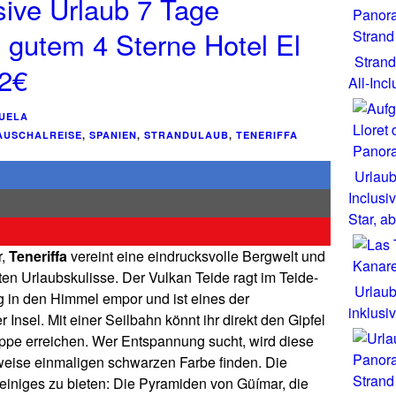
usive Urlaub 7 Tage
, gutem 4 Sterne Hotel El
Strand
22€
All-Inc
UELA
AUSCHALREISE
,
SPANIEN
,
STRANDULAUB
,
TENERIFFA
Urlaub
Inclusi
Star, a
r,
Teneriffa
vereint eine eindrucksvolle Bergwelt und
ten Urlaubskulisse. Der Vulkan Teide ragt im Teide-
Urlaub
 in den Himmel empor und ist eines der
inklusi
Insel. Mit einer Seilbahn könnt ihr direkt den Gipfel
ppe erreichen. Wer Entspannung sucht, wird diese
lweise einmaligen schwarzen Farbe finden. Die
l einiges zu bieten: Die Pyramiden von Güímar, die