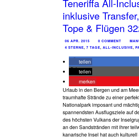
Teneriffa All-Incl
inklusive Transfer
Tope & Flügen 3
06 APR. 2015
0 COMMENT
MAN
4 STERNE
,
7 TAGE
,
ALL-INCLUSIVE
,
P
teilen
teilen
merken
Urlaub in den Bergen und am Mee
traumhafte Strände zu einer perfek
Nationalpark imposant und mächtig
spannendsten Ausflugsziele auf der 
des höchsten Vulkans der Inselgru
an den Sandstränden mit ihrer tei
kanarische Insel hat auch kulturel