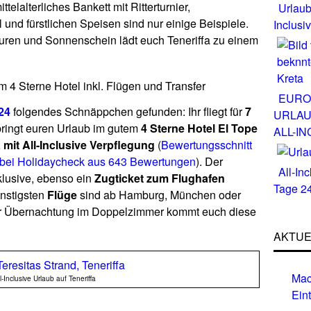
telalterliches Bankett mit Ritterturnier,
Urlaub
und fürstlichen Speisen sind nur einige Beispiele.
Inclusi
ren und Sonnenschein lädt euch Teneriffa zu einem
 im 4 Sterne Hotel inkl. Flügen und Transfer
EURO
24
folgendes Schnäppchen gefunden: Ihr fliegt für
7
URLAU
bringt euren Urlaub im gutem
4 Sterne Hotel El Tope
ALL-IN
a mit All-Inclusive Verpflegung
(
Bewertungsschnitt
bei Holidaycheck aus 643 Bewertungen
). Der
All-In
klusive, ebenso ein
Zugticket zum Flughafen
Tage 2
ünstigsten
Flüge
sind ab Hamburg, München oder
ner Übernachtung im Doppelzimmer kommt euch diese
AKTUE
Mac
l-Inclusive Urlaub auf Teneriffa
Eint