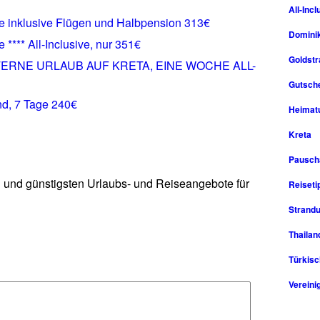
All-Incl
he inklusive Flügen und Halbpension 313€
Domini
 **** All-Inclusive, nur 351€
Goldst
TERNE URLAUB AUF KRETA, EINE WOCHE ALL-
Gutsche
and, 7 Tage 240€
Heimat
Kreta
Pausch
n und günstigsten Urlaubs- und Reiseangebote für
Reiseti
Strandu
Thailan
Türkisc
Vereini