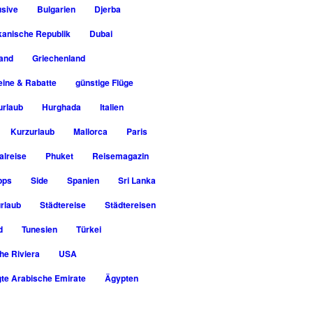
usive
Bulgarien
Djerba
kanische Republik
Dubai
rand
Griechenland
ine & Rabatte
günstige Flüge
urlaub
Hurghada
Italien
Kurzurlaub
Mallorca
Paris
alreise
Phuket
Reisemagazin
pps
Side
Spanien
Sri Lanka
rlaub
Städtereise
Städtereisen
d
Tunesien
Türkei
he Riviera
USA
gte Arabische Emirate
Ägypten