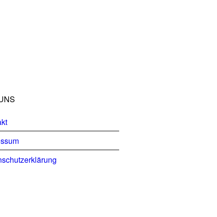
UNS
kt
essum
schutzerklärung