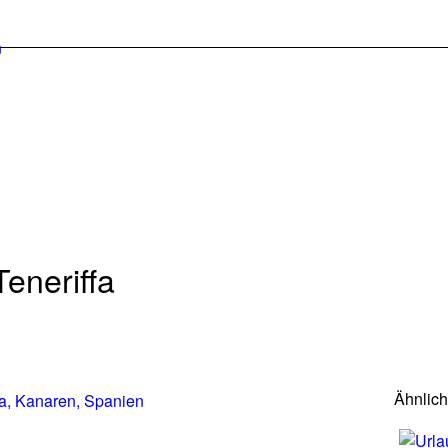
eneriffa
Ähnlic