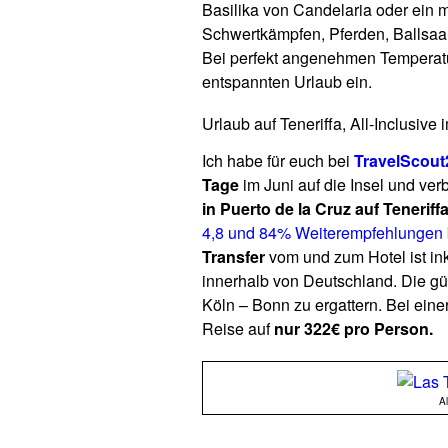
Basilika von Candelaria oder ein mit
Schwertkämpfen, Pferden, Ballsaal 
Bei perfekt angenehmen Temperatu
entspannten Urlaub ein.
Urlaub auf Teneriffa, All-Inclusive
Ich habe für euch bei
TravelScout
Tage
im Juni auf die Insel und ver
in Puerto de la Cruz auf Teneriff
4,8 und 84% Weiterempfehlungen 
Transfer
vom und zum Hotel ist in
innerhalb von Deutschland. Die g
Köln – Bonn zu ergattern. Bei ei
Reise auf
nur 322€ pro Person.
Al