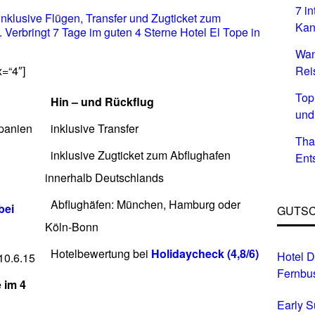
7 i
 inklusive Flügen, Transfer und Zugticket zum
Kan
 Verbringt 7 Tage im guten 4 Sterne Hotel El Tope in
Wan
x=“4″]
Rei
Top
Hin – und Rückflug
und
Spanien
inklusive Transfer
Tha
inklusive Zugticket zum Abflughafen
Ent
innerhalb Deutschlands
Abflughäfen: München, Hamburg oder
bei
GUTSC
Köln-Bonn
Hotelbewertung bei
Holidaycheck (4,8/6)
Hotel D
10.6.15
Fernbu
e im 4
Early 