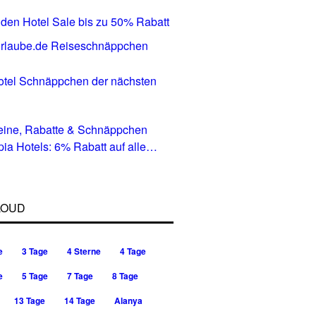
den Hotel Sale bis zu 50% Rabatt
tel Schnäppchen der nächsten
eine, Rabatte & Schnäppchen
pia Hotels: 6% Rabatt auf alle
in allen Ländern
LOUD
e
3 Tage
4 Sterne
4 Tage
e
5 Tage
7 Tage
8 Tage
13 Tage
14 Tage
Alanya