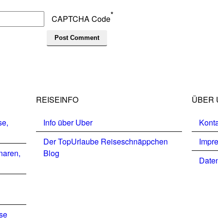
*
CAPTCHA Code
REISEINFO
ÜBER 
se,
Info über Uber
Konta
Der TopUrlaube Reiseschnäppchen
Impr
naren,
Blog
Daten
ise